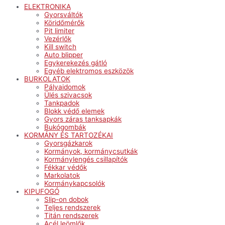
ELEKTRONIKA
Gyorsváltók
Köridőmérők
Pit limiter
Vezérlők
Kill switch
Auto blipper
Egykerekezés gátló
Egyéb elektromos eszközök
BURKOLATOK
Pályaidomok
Ülés szivacsok
Tankpadok
Blokk védő elemek
Gyors záras tanksapkák
Bukógombák
KORMÁNY ÉS TARTOZÉKAI
Gyorsgázkarok
Kormányok, kormánycsutkák
Kormánylengés csillapítók
Fékkar védők
Markolatok
Kormánykapcsolók
KIPUFOGÓ
Slip-on dobok
Teljes rendszerek
Titán rendszerek
Acél leömlők