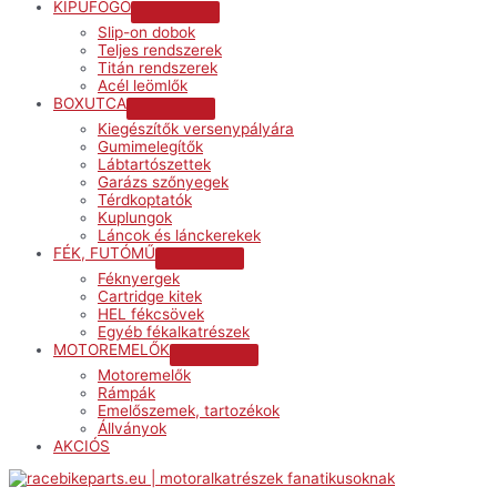
KIPUFOGÓ
Menu
Slip-on dobok
Toggle
Teljes rendszerek
Titán rendszerek
Acél leömlők
BOXUTCA
Menu
Kiegészítők versenypályára
Toggle
Gumimelegítők
Lábtartószettek
Garázs szőnyegek
Térdkoptatók
Kuplungok
Láncok és lánckerekek
FÉK, FUTÓMŰ
Menu
Féknyergek
Toggle
Cartridge kitek
HEL fékcsövek
Egyéb fékalkatrészek
MOTOREMELŐK
Menu
Motoremelők
Toggle
Rámpák
Emelőszemek, tartozékok
Állványok
AKCIÓS
Menu