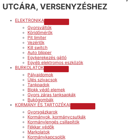
UTCÁRA, VERSENYZÉSHEZ
ELEKTRONIKA
Menu
Gyorsváltók
Toggle
Köridőmérők
Pit limiter
Vezérlők
Kill switch
Auto blipper
Egykerekezés gátló
Egyéb elektromos eszközök
BURKOLATOK
Menu
Pályaidomok
Toggle
Ülés szivacsok
Tankpadok
Blokk védő elemek
Gyors záras tanksapkák
Bukógombák
KORMÁNY ÉS TARTOZÉKAI
Menu
Gyorsgázkarok
Toggle
Kormányok, kormánycsutkák
Kormánylengés csillapítók
Fékkar védők
Markolatok
Kormánykapcsolók