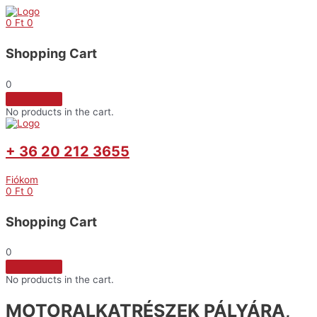
Skip
to
0
Ft
0
content
Shopping Cart
0
No products in the cart.
+ 36 20 212 3655
Fiókom
0
Ft
0
Shopping Cart
0
No products in the cart.
MOTORALKATRÉSZEK PÁLYÁRA,