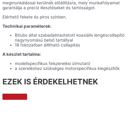
megmunkálással kerülnek előállításra, mely munkafolyamat
garantálja a precíz illesztéseket és tartósságot.
Elérhető fekete és piros színben.
Technikai paraméterek:
Bitubo által szabadalmaztatott koaxiális lengéscsillapító
nagynyomású belső tartállyal
18 fokozatban állítható csillapítás
A készlet tartalma:
modellspecifikus felszerelési útmutató
a szereléshez szükséges motorspecifikus kiegészítők
EZEK IS ÉRDEKELHETNEK