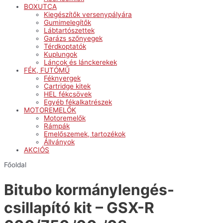
BOXUTCA
Kiegészítők versenypályára
Gumimelegítők
Lábtartószettek
Garázs szőnyegek
Térdkoptatók
Kuplungok
Láncok és lánckerekek
FÉK, FUTÓMŰ
Féknyergek
Cartridge kitek
HEL fékcsövek
Egyéb fékalkatrészek
MOTOREMELŐK
Motoremelők
Rámpák
Emelőszemek, tartozékok
Állványok
AKCIÓS
Főoldal
Bitubo kormánylengés-
csillapító kit – GSX-R