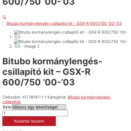
600/750 ’00-’03
🔍
Bitubo kormánylengés-
csillapító kit – GSX-R
600/750 ’00-’03
Cikkszám:
KIT181A1-1-1
Kategória:
Bitubo kormánylengés-
csillapítók
Szín
Bitubo
kormánylengés-
Kosárba teszem
csillapító
kit
-