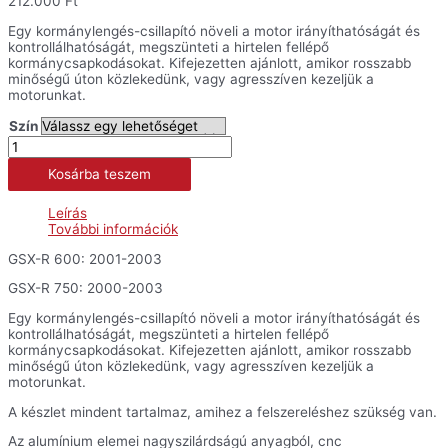
212.000
Ft
Egy kormánylengés-csillapító növeli a motor irányíthatóságát és
kontrollálhatóságát, megszünteti a hirtelen fellépő
kormánycsapkodásokat. Kifejezetten ajánlott, amikor rosszabb
minőségű úton közlekedünk, vagy agresszíven kezeljük a
motorunkat.
Szín
Bitubo
kormánylengés-
Kosárba teszem
csillapító
kit
-
Leírás
GSX-
További információk
R
600/750
GSX-R 600: 2001-2003
'00-
'03
GSX-R 750: 2000-2003
mennyiség
Egy kormánylengés-csillapító növeli a motor irányíthatóságát és
kontrollálhatóságát, megszünteti a hirtelen fellépő
kormánycsapkodásokat. Kifejezetten ajánlott, amikor rosszabb
minőségű úton közlekedünk, vagy agresszíven kezeljük a
motorunkat.
A készlet mindent tartalmaz, amihez a felszereléshez szükség van.
Az alumínium elemei nagyszilárdságú anyagból, cnc