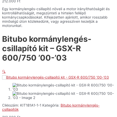
212.000
Ft
GSX-
R
Egy kormánylengés-csillapító növeli a motor irányíthatóságát és
600/750
kontrollálhatóságát, megszünteti a hirtelen fellépő
'00-
kormánycsapkodásokat. Kifejezetten ajánlott, amikor rosszabb
'03
minőségű úton közlekedünk, vagy agresszíven kezeljük a
mennyiség
motorunkat.
Bitubo kormánylengés-
csillapító kit – GSX-R
600/750 ’00-’03
🔍
Cikkszám:
KIT181A1-1-1
Kategória:
Bitubo kormánylengés-
csillapítók