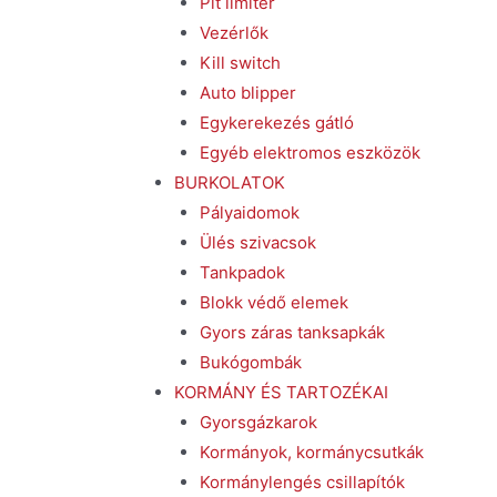
Pit limiter
Vezérlők
Kill switch
Auto blipper
Egykerekezés gátló
Egyéb elektromos eszközök
BURKOLATOK
Pályaidomok
Ülés szivacsok
Tankpadok
Blokk védő elemek
Gyors záras tanksapkák
Bukógombák
KORMÁNY ÉS TARTOZÉKAI
Gyorsgázkarok
Kormányok, kormánycsutkák
Kormánylengés csillapítók