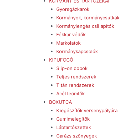
KORMÁNY ÉS TARTOZÉKAI
Gyorsgázkarok
Kormányok, kormánycsutkák
Kormánylengés csillapítók
Fékkar védők
Markolatok
Kormánykapcsolók
KIPUFOGÓ
Slip-on dobok
Teljes rendszerek
Titán rendszerek
Acél leömlők
BOXUTCA
Kiegészítők versenypályára
Gumimelegítők
Lábtartószettek
Garázs szőnyegek