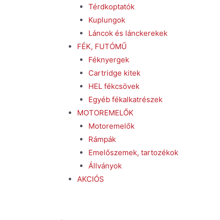
Térdkoptatók
Kuplungok
Láncok és lánckerekek
FÉK, FUTÓMŰ
Féknyergek
Cartridge kitek
HEL fékcsövek
Egyéb fékalkatrészek
MOTOREMELŐK
Motoremelők
Rámpák
Emelőszemek, tartozékok
Állványok
AKCIÓS