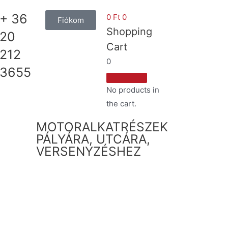
+ 36
0
Ft
0
Fiókom
Shopping
20
Cart
212
0
3655
No products in
the cart.
MOTORALKATRÉSZEK
PÁLYÁRA, UTCÁRA,
VERSENYZÉSHEZ