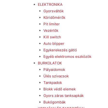
ELEKTRONIKA
Gyorsváltók
Köridőmérők
Pit limiter
Vezérlők
Kill switch
Auto blipper
Egykerekezés gátló
Egyéb elektromos eszközök
BURKOLATOK
Pályaidomok
Ülés szivacsok
Tankpadok
Blokk védő elemek
Gyors záras tanksapkák
Bukógombák