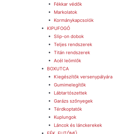
Fékkar védők
Markolatok
Kormánykapcsolók
KIPUFOGÓ
Slip-on dobok
Teljes rendszerek
Titán rendszerek
Acél leömlők
BOXUTCA
Kiegészítők versenypályára
Gumimelegítők
Lábtartószettek
Garázs szőnyegek
Térdkoptatók
Kuplungok
Láncok és lánckerekek
FÉK, FUTÓMŰ