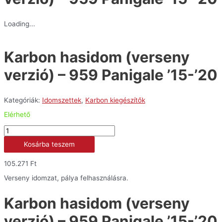
Loading...
Karbon hasidom (verseny
verzió) – 959 Panigale ’15-’20
Kategóriák:
Idomszettek
,
Karbon kiegészítők
Elérhető
Karbon
hasidom
Kosárba teszem
(verseny
verzió)
-
105.271
Ft
959
Panigale
Verseny idomzat, pálya felhasználásra.
'15-
'20
Karbon hasidom (verseny
mennyiség
verzió) – 959 Panigale ’15-’20