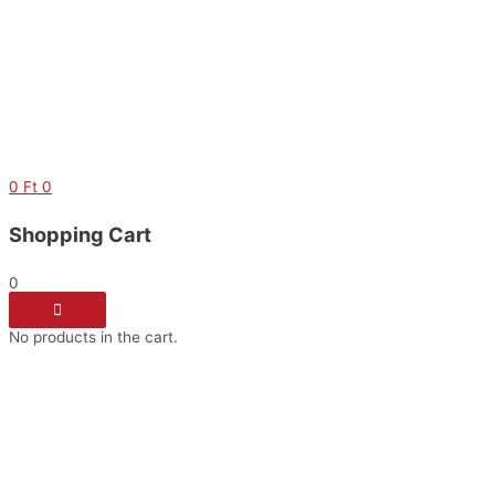
Skip
to
content
0
Ft
0
Shopping Cart
0
No products in the cart.