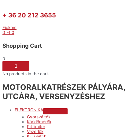
+ 36 20 212 3655
Fiókom
0
Ft
0
Shopping Cart
0
No products in the cart.
MOTORALKATRÉSZEK PÁLYÁRA,
UTCÁRA, VERSENYZÉSHEZ
ELEKTRONIKA
Menu
Gyorsváltók
Toggle
Köridőmérők
Pit limiter
Vezérlők
Kill switch