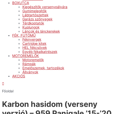
BOXUTCA
Kiegészítők versenypályára
Gumimelegítők
Lábtartószettek
Garázs szőnyegek
Térdkoptatók
Kuplungok
Láncok és lánckerekek
FÉK, FUTÓMŰ
Féknyergek
Cartridge kitek
HEL fékcsövek
Egyéb fékalkatrészek
MOTOREMELŐK
Motoremelők
Rámpák
Emelőszemek, tartozékok
Állványok
AKCIÓS
Főoldal
Karbon hasidom (verseny
verzió) – 959 Panigale ’15-’20