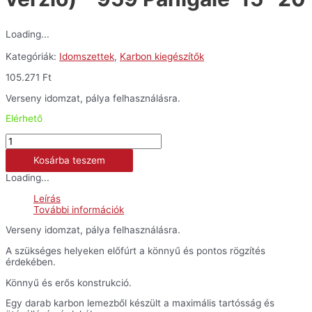
Loading...
Kategóriák:
Idomszettek
,
Karbon kiegészítők
105.271
Ft
Verseny idomzat, pálya felhasználásra.
Elérhető
Karbon
hasidom
Kosárba teszem
(verseny
verzió)
Loading...
-
959
Leírás
Panigale
További információk
'15-
'20
Verseny idomzat, pálya felhasználásra.
mennyiség
A szükséges helyeken előfúrt a könnyű és pontos rögzítés
érdekében.
Könnyű és erős konstrukció.
Egy darab karbon lemezből készült a maximális tartósság és