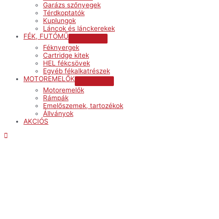
Garázs szőnyegek
Térdkoptatók
Kuplungok
Láncok és lánckerekek
FÉK, FUTÓMŰ
Menu
Féknyergek
Toggle
Cartridge kitek
HEL fékcsövek
Egyéb fékalkatrészek
MOTOREMELŐK
Menu
Motoremelők
Toggle
Rámpák
Emelőszemek, tartozékok
Állványok
AKCIÓS
Menu