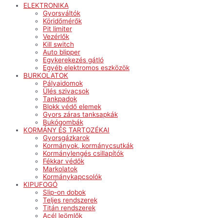
ELEKTRONIKA
Gyorsváltók
Köridőmérők
Pit limiter
Vezérlők
Kill switch
Auto blipper
Egykerekezés gátló
Egyéb elektromos eszközök
BURKOLATOK
Pályaidomok
Ülés szivacsok
Tankpadok
Blokk védő elemek
Gyors záras tanksapkák
Bukógombák
KORMÁNY ÉS TARTOZÉKAI
Gyorsgázkarok
Kormányok, kormánycsutkák
Kormánylengés csillapítók
Fékkar védők
Markolatok
Kormánykapcsolók
KIPUFOGÓ
Slip-on dobok
Teljes rendszerek
Titán rendszerek
Acél leömlők