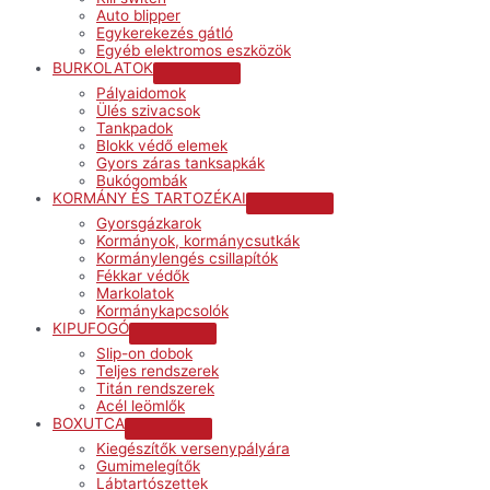
Auto blipper
Egykerekezés gátló
Egyéb elektromos eszközök
BURKOLATOK
Menu
Pályaidomok
Toggle
Ülés szivacsok
Tankpadok
Blokk védő elemek
Gyors záras tanksapkák
Bukógombák
KORMÁNY ÉS TARTOZÉKAI
Menu
Gyorsgázkarok
Toggle
Kormányok, kormánycsutkák
Kormánylengés csillapítók
Fékkar védők
Markolatok
Kormánykapcsolók
KIPUFOGÓ
Menu
Slip-on dobok
Toggle
Teljes rendszerek
Titán rendszerek
Acél leömlők
BOXUTCA
Menu
Kiegészítők versenypályára
Toggle
Gumimelegítők
Lábtartószettek