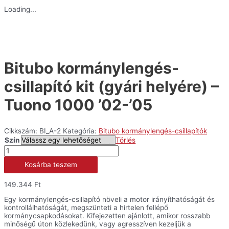
Loading...
Bitubo kormánylengés-
csillapító kit (gyári helyére) –
Tuono 1000 ’02-’05
Cikkszám:
BI_A-2
Kategória:
Bitubo kormánylengés-csillapítók
Szín
Törlés
Bitubo
kormánylengés-
Kosárba teszem
csillapító
kit
(gyári
149.344
Ft
helyére)
-
Egy kormánylengés-csillapító növeli a motor irányíthatóságát és
Tuono
kontrollálhatóságát, megszünteti a hirtelen fellépő
1000
kormánycsapkodásokat. Kifejezetten ajánlott, amikor rosszabb
'02-
minőségű úton közlekedünk, vagy agresszíven kezeljük a