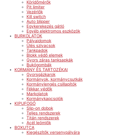
Köridőmérők
Pit limiter
Vezérlők
Kill switch
Auto blipper
Egykerekezés gátló
Egyéb elektromos eszközök
BURKOLATOK
Pályaidomok
Ülés szivacsok
Tankpadok
Blokk védő elemek
Gyors záras tanksapkák
Bukógombák
KORMÁNY ÉS TARTOZÉKAI
Gyorsgázkarok
Kormányok, kormánycsutkák
Kormánylengés csillapítók
Fékkar védők
Markolatok
Kormánykapcsolók
KIPUFOGÓ
Slip-on dobok
Teljes rendszerek
Titán rendszerek
Acél leömlők
BOXUTCA
Kiegészítők versenypályára