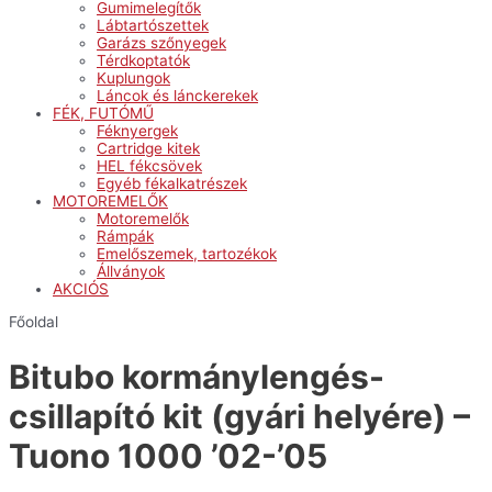
Gumimelegítők
Lábtartószettek
Garázs szőnyegek
Térdkoptatók
Kuplungok
Láncok és lánckerekek
FÉK, FUTÓMŰ
Féknyergek
Cartridge kitek
HEL fékcsövek
Egyéb fékalkatrészek
MOTOREMELŐK
Motoremelők
Rámpák
Emelőszemek, tartozékok
Állványok
AKCIÓS
Főoldal
Bitubo kormánylengés-
csillapító kit (gyári helyére) –
Tuono 1000 ’02-’05