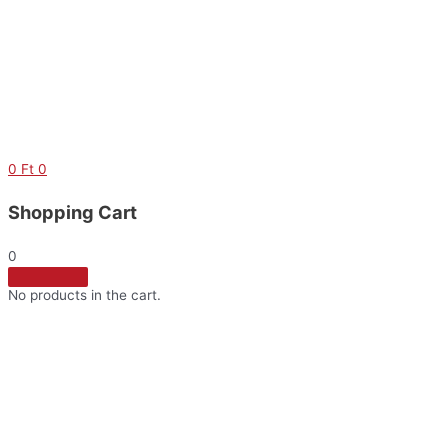
Skip
to
content
0
Ft
0
Shopping Cart
0
No products in the cart.