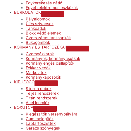
Egykerekezés gátló
Egyéb elektromos eszközök
BURKOLATOK
Menu
Pályaidomok
Toggle
Ülés szivacsok
Tankpadok
Blokk védő elemek
Gyors záras tanksapkák
Bukógombák
KORMÁNY ÉS TARTOZÉKAI
Menu
Gyorsgázkarok
Toggle
Kormányok, kormánycsutkák
Kormánylengés csillapítók
Fékkar védők
Markolatok
Kormánykapcsolók
KIPUFOGÓ
Menu
Slip-on dobok
Toggle
Teljes rendszerek
Titán rendszerek
Acél leömlők
BOXUTCA
Menu
Kiegészítők versenypályára
Toggle
Gumimelegítők
Lábtartószettek
Garázs szőnyegek