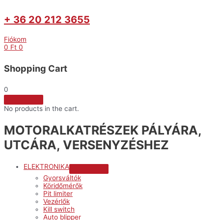
+ 36 20 212 3655
Fiókom
0
Ft
0
Shopping Cart
0
No products in the cart.
MOTORALKATRÉSZEK PÁLYÁRA,
UTCÁRA, VERSENYZÉSHEZ
ELEKTRONIKA
Menu
Gyorsváltók
Toggle
Köridőmérők
Pit limiter
Vezérlők
Kill switch
Auto blipper