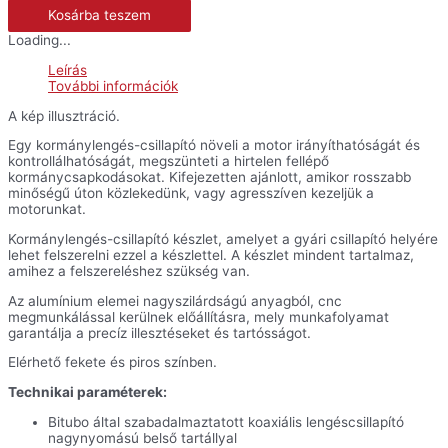
kormánylengés-
Kosárba teszem
csillapító
kit
Loading...
(gyári
helyére)
Leírás
-
További információk
Tuono
1000
A kép illusztráció.
'02-
'05
Egy kormánylengés-csillapító növeli a motor irányíthatóságát és
mennyiség
kontrollálhatóságát, megszünteti a hirtelen fellépő
kormánycsapkodásokat. Kifejezetten ajánlott, amikor rosszabb
minőségű úton közlekedünk, vagy agresszíven kezeljük a
motorunkat.
Kormánylengés-csillapító készlet, amelyet a gyári csillapító helyére
lehet felszerelni ezzel a készlettel. A készlet mindent tartalmaz,
amihez a felszereléshez szükség van.
Az alumínium elemei nagyszilárdságú anyagból, cnc
megmunkálással kerülnek előállításra, mely munkafolyamat
garantálja a precíz illesztéseket és tartósságot.
Elérhető fekete és piros színben.
Technikai paraméterek:
Bitubo által szabadalmaztatott koaxiális lengéscsillapító
nagynyomású belső tartállyal