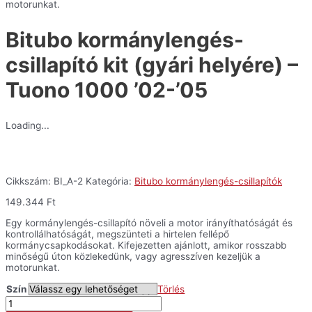
'05
motorunkat.
mennyiség
Bitubo kormánylengés-
csillapító kit (gyári helyére) –
Tuono 1000 ’02-’05
Loading...
Cikkszám:
BI_A-2
Kategória:
Bitubo kormánylengés-csillapítók
149.344
Ft
Egy kormánylengés-csillapító növeli a motor irányíthatóságát és
kontrollálhatóságát, megszünteti a hirtelen fellépő
kormánycsapkodásokat. Kifejezetten ajánlott, amikor rosszabb
minőségű úton közlekedünk, vagy agresszíven kezeljük a
motorunkat.
Szín
Törlés
Bitubo