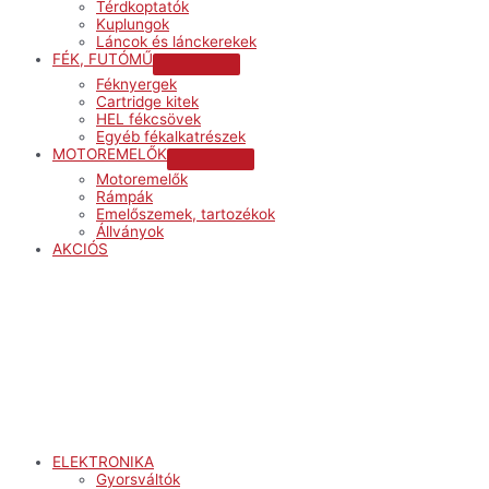
Térdkoptatók
Kuplungok
Láncok és lánckerekek
FÉK, FUTÓMŰ
Menu
Féknyergek
Toggle
Cartridge kitek
HEL fékcsövek
Egyéb fékalkatrészek
MOTOREMELŐK
Menu
Motoremelők
Toggle
Rámpák
Emelőszemek, tartozékok
Állványok
AKCIÓS
Menu
ELEKTRONIKA
Gyorsváltók