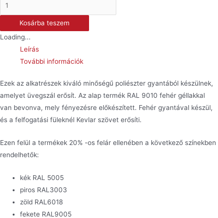
Első
sárvédő
Kosárba teszem
-
Loading...
ZX-
Leírás
6R
További információk
mennyiség
Ezek az alkatrészek kiváló minőségű poliészter gyantából készülnek,
amelyet üvegszál erősít. Az alap termék RAL 9010 fehér géllakkal
van bevonva, mely fényezésre előkészített. Fehér gyantával készül,
és a felfogatási füleknél Kevlar szövet erősíti.
Ezen felül a termékek 20% -os felár ellenében a következő színekben
rendelhetők:
kék RAL 5005
piros RAL3003
zöld RAL6018
fekete RAL9005