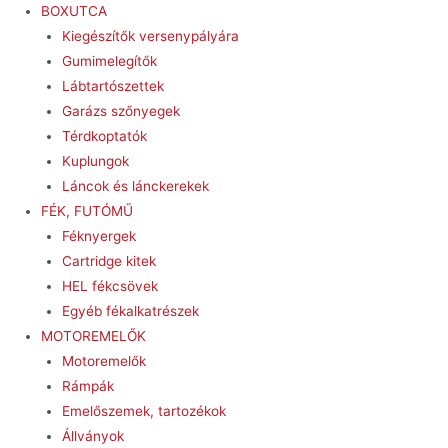
BOXUTCA
Kiegészítők versenypályára
Gumimelegítők
Lábtartószettek
Garázs szőnyegek
Térdkoptatók
Kuplungok
Láncok és lánckerekek
FÉK, FUTÓMŰ
Féknyergek
Cartridge kitek
HEL fékcsövek
Egyéb fékalkatrészek
MOTOREMELŐK
Motoremelők
Rámpák
Emelőszemek, tartozékok
Állványok