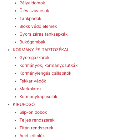
Pályaidomok
Ülés szivacsok
Tankpadok
Blokk védő elemek
Gyors záras tanksapkák
Bukógombák
KORMÁNY ÉS TARTOZÉKAI
Gyorsgázkarok
Kormányok, kormánycsutkák
Kormánylengés csillapítók
Fékkar védők
Markolatok
Kormánykapcsolók
KIPUFOGÓ
Slip-on dobok
Teljes rendszerek
Titán rendszerek
Acél leömlők