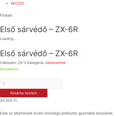
AKCIÓS
Főoldal
Első sárvédő – ZX-6R
Loading...
Első sárvédő – ZX-6R
Cikkszám:
ZX-3
Kategória:
Idomszettek
Rendelésre
Első
sárvédő
Kosárba teszem
-
24.000
Ft
ZX-
6R
Ezek az alkatrészek kiváló minőségű poliészter gyantából készülnek,
mennyiség