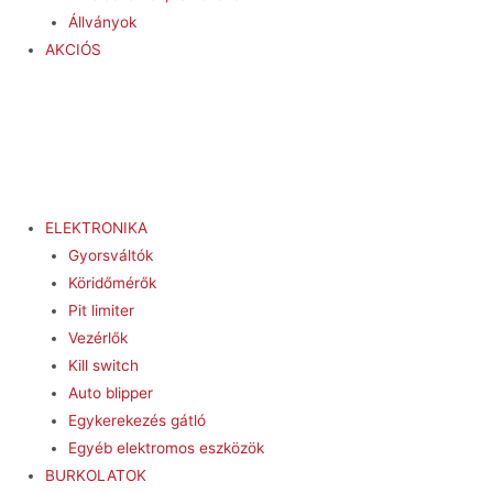
Állványok
AKCIÓS
Menu
ELEKTRONIKA
Gyorsváltók
Köridőmérők
Pit limiter
Vezérlők
Kill switch
Auto blipper
Egykerekezés gátló
Egyéb elektromos eszközök
BURKOLATOK