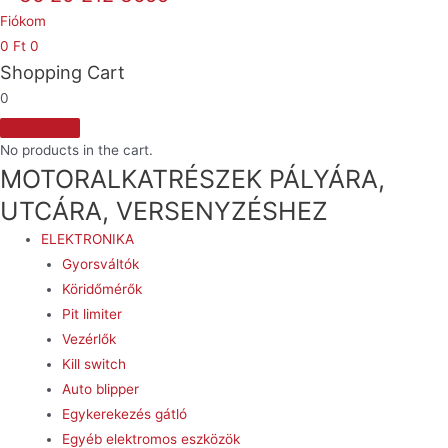
Fiókom
0
Ft
0
Shopping Cart
0
No products in the cart.
MOTORALKATRÉSZEK PÁLYÁRA,
UTCÁRA, VERSENYZÉSHEZ
ELEKTRONIKA
Gyorsváltók
Köridőmérők
Pit limiter
Vezérlők
Kill switch
Auto blipper
Egykerekezés gátló
Egyéb elektromos eszközök