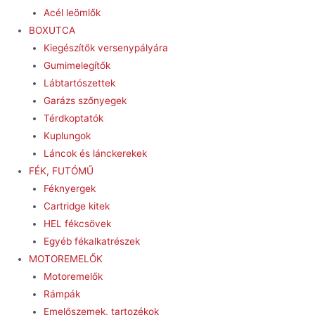
Acél leömlők
BOXUTCA
Kiegészítők versenypályára
Gumimelegítők
Lábtartószettek
Garázs szőnyegek
Térdkoptatók
Kuplungok
Láncok és lánckerekek
FÉK, FUTÓMŰ
Féknyergek
Cartridge kitek
HEL fékcsövek
Egyéb fékalkatrészek
MOTOREMELŐK
Motoremelők
Rámpák
Emelőszemek, tartozékok