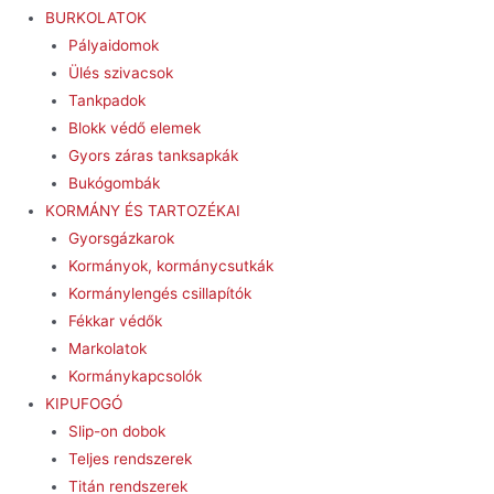
BURKOLATOK
Pályaidomok
Ülés szivacsok
Tankpadok
Blokk védő elemek
Gyors záras tanksapkák
Bukógombák
KORMÁNY ÉS TARTOZÉKAI
Gyorsgázkarok
Kormányok, kormánycsutkák
Kormánylengés csillapítók
Fékkar védők
Markolatok
Kormánykapcsolók
KIPUFOGÓ
Slip-on dobok
Teljes rendszerek
Titán rendszerek