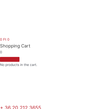
Skip
to
content
0
Ft
0
Shopping Cart
0
No products in the cart.
+ 36 20 212 3655