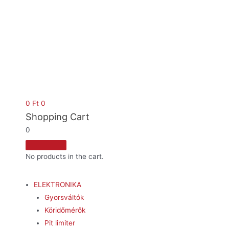
0
Ft
0
Shopping Cart
0
No products in the cart.
ELEKTRONIKA
Gyorsváltók
Köridőmérők
Pit limiter