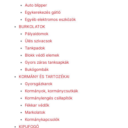
Auto blipper
Egykerekezés gátló
Egyéb elektromos eszközök
BURKOLATOK
Pályaidomok
Ülés szivacsok
Tankpadok
Blokk védő elemek
Gyors záras tanksapkák
Bukógombák
KORMÁNY ÉS TARTOZÉKAI
Gyorsgázkarok
Kormányok, kormánycsutkák
Kormánylengés csillapítók
Fékkar védők
Markolatok
Kormánykapcsolók
KIPUFOGÓ