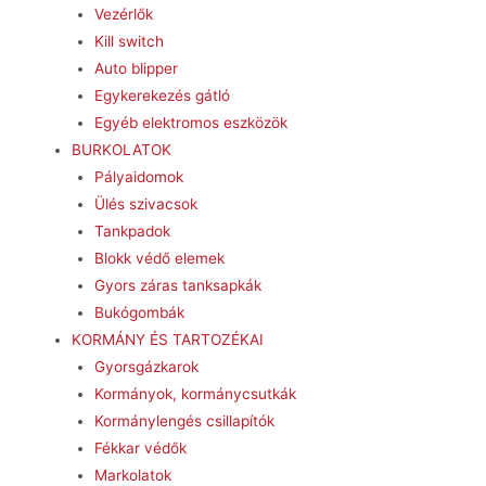
Vezérlők
Kill switch
Auto blipper
Egykerekezés gátló
Egyéb elektromos eszközök
BURKOLATOK
Pályaidomok
Ülés szivacsok
Tankpadok
Blokk védő elemek
Gyors záras tanksapkák
Bukógombák
KORMÁNY ÉS TARTOZÉKAI
Gyorsgázkarok
Kormányok, kormánycsutkák
Kormánylengés csillapítók
Fékkar védők
Markolatok