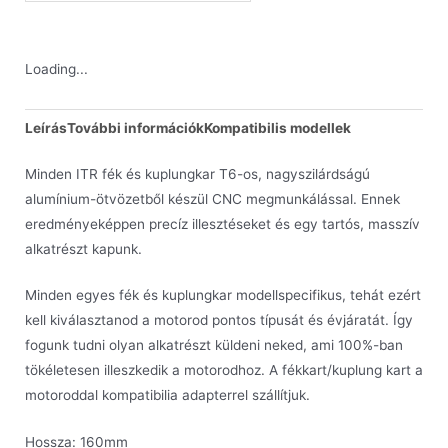
Loading...
Leírás
További információk
Kompatibilis modellek
Minden ITR fék és kuplungkar T6-os, nagyszilárdságú
alumínium-ötvözetből készül CNC megmunkálással. Ennek
eredményeképpen precíz illesztéseket és egy tartós, masszív
alkatrészt kapunk.
Minden egyes fék és kuplungkar modellspecifikus, tehát ezért
kell kiválasztanod a motorod pontos típusát és évjáratát. Így
fogunk tudni olyan alkatrészt küldeni neked, ami 100%-ban
tökéletesen illeszkedik a motorodhoz. A fékkart/kuplung kart a
motoroddal kompatibilia adapterrel szállítjuk.
Hossza: 160mm