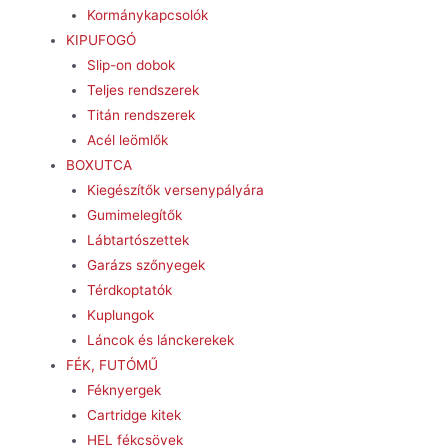
Kormánykapcsolók
KIPUFOGÓ
Slip-on dobok
Teljes rendszerek
Titán rendszerek
Acél leömlők
BOXUTCA
Kiegészítők versenypályára
Gumimelegítők
Lábtartószettek
Garázs szőnyegek
Térdkoptatók
Kuplungok
Láncok és lánckerekek
FÉK, FUTÓMŰ
Féknyergek
Cartridge kitek
HEL fékcsövek