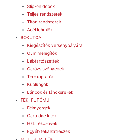
Slip-on dobok
Teljes rendszerek
Titán rendszerek
Acél leömlők
BOXUTCA
Kiegészítők versenypályára
Gumimelegítők
Lábtartószettek
Garázs szőnyegek
Térdkoptatók
Kuplungok
Láncok és lánckerekek
FÉK, FUTÓMŰ
Féknyergek
Cartridge kitek
HEL fékcsövek
Egyéb fékalkatrészek
MOTOREMELŐK