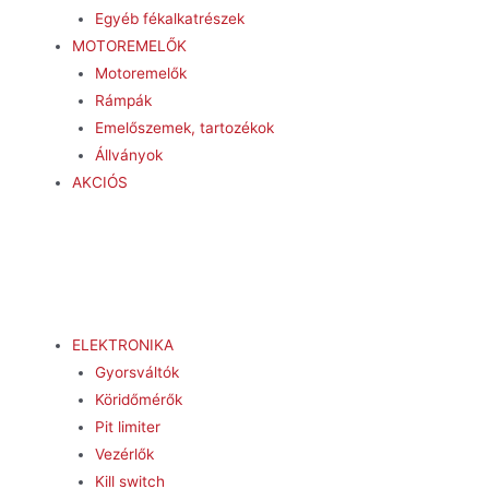
Egyéb fékalkatrészek
MOTOREMELŐK
Motoremelők
Rámpák
Emelőszemek, tartozékok
Állványok
AKCIÓS
ELEKTRONIKA
Gyorsváltók
Köridőmérők
Pit limiter
Vezérlők
Kill switch