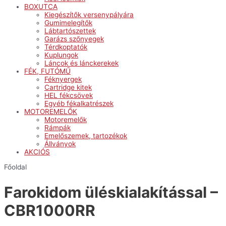
BOXUTCA
Kiegészítők versenypályára
Gumimelegítők
Lábtartószettek
Garázs szőnyegek
Térdkoptatók
Kuplungok
Láncok és lánckerekek
FÉK, FUTÓMŰ
Féknyergek
Cartridge kitek
HEL fékcsövek
Egyéb fékalkatrészek
MOTOREMELŐK
Motoremelők
Rámpák
Emelőszemek, tartozékok
Állványok
AKCIÓS
Főoldal
Farokidom üléskialakítással –
CBR1000RR