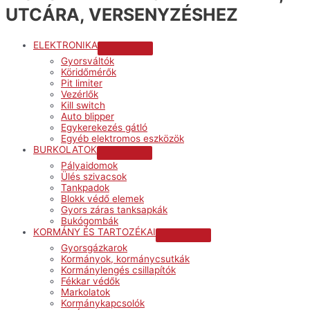
UTCÁRA, VERSENYZÉSHEZ
ELEKTRONIKA
Menu
Gyorsváltók
Toggle
Köridőmérők
Pit limiter
Vezérlők
Kill switch
Auto blipper
Egykerekezés gátló
Egyéb elektromos eszközök
BURKOLATOK
Menu
Pályaidomok
Toggle
Ülés szivacsok
Tankpadok
Blokk védő elemek
Gyors záras tanksapkák
Bukógombák
KORMÁNY ÉS TARTOZÉKAI
Menu
Gyorsgázkarok
Toggle
Kormányok, kormánycsutkák
Kormánylengés csillapítók
Fékkar védők
Markolatok
Kormánykapcsolók