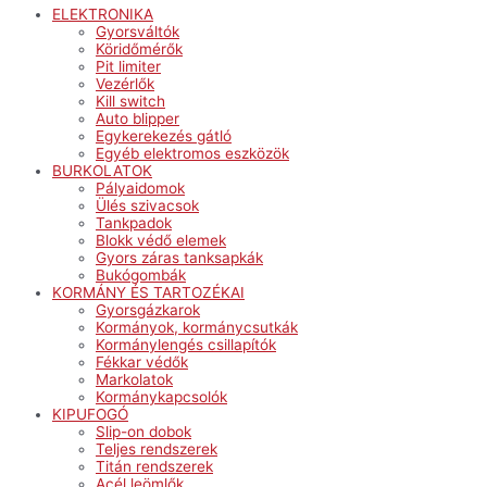
ELEKTRONIKA
Gyorsváltók
Köridőmérők
Pit limiter
Vezérlők
Kill switch
Auto blipper
Egykerekezés gátló
Egyéb elektromos eszközök
BURKOLATOK
Pályaidomok
Ülés szivacsok
Tankpadok
Blokk védő elemek
Gyors záras tanksapkák
Bukógombák
KORMÁNY ÉS TARTOZÉKAI
Gyorsgázkarok
Kormányok, kormánycsutkák
Kormánylengés csillapítók
Fékkar védők
Markolatok
Kormánykapcsolók
KIPUFOGÓ
Slip-on dobok
Teljes rendszerek
Titán rendszerek
Acél leömlők