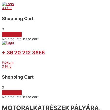
Skip
to
0
Ft
0
content
Shopping Cart
0
No products in the cart.
+ 36 20 212 3655
Fiókom
0
Ft
0
Shopping Cart
0
No products in the cart.
MOTORALKATRÉSZEK PÁLYÁRA,