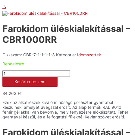
🔍
Farokidom üléskialakítással –
CBR1000RR
Cikkszám:
CBR-7-1-1-1-1-3
Kategória:
Idomszettek
Rendelésre
Farokidom
üléskialakítással
Kosárba teszem
-
CBR1000RR
mennyiség
84.263
Ft
Ezek az alkatrészek kiváló minőségű poliészter gyantából
készülnek, amelyet üvegszál erősít. Az alap termék RAL 9010
fehér géllakkal van bevonva, mely fényezésre előkészített. Fehér
gyantával készül, és a felfogatási füleknél Kevlar szövet erősíti.
Farokidom üléskialakítással –