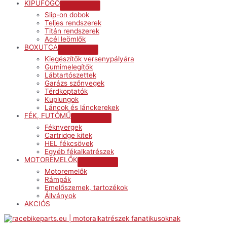
KIPUFOGÓ
Menu
Slip-on dobok
Toggle
Teljes rendszerek
Titán rendszerek
Acél leömlők
BOXUTCA
Menu
Kiegészítők versenypályára
Toggle
Gumimelegítők
Lábtartószettek
Garázs szőnyegek
Térdkoptatók
Kuplungok
Láncok és lánckerekek
FÉK, FUTÓMŰ
Menu
Féknyergek
Toggle
Cartridge kitek
HEL fékcsövek
Egyéb fékalkatrészek
MOTOREMELŐK
Menu
Motoremelők
Toggle
Rámpák
Emelőszemek, tartozékok
Állványok
AKCIÓS
Menu