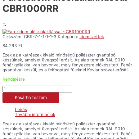
CBR1000RR
🔍
Cikkszám:
CBR-7-1-1-1-1-3
Kategória:
Idomszettek
84.263
Ft
Ezek az alkatrészek kiváló minőségű poliészter gyantából
készülnek, amelyet üvegszál erősít. Az alap termék RAL 9010
fehér géllakkal van bevonva, mely fényezésre előkészített. Fehér
gyantával készül, és a felfogatási füleknél Kevlar szövet erősíti.
Rendelésre
Farokidom
üléskialakítással
Kosárba teszem
-
CBR1000RR
mennyiség
Leírás
További információk
Ezek az alkatrészek kiváló minőségű poliészter gyantából
készülnek, amelyet üvegszál erősít. Az alap termék RAL 9010
fehér géllakkal van bevonva, mely fényezésre előkészített. Fehér
gyantával készül, és a felfogatási füleknél Kevlar szövet erősíti.