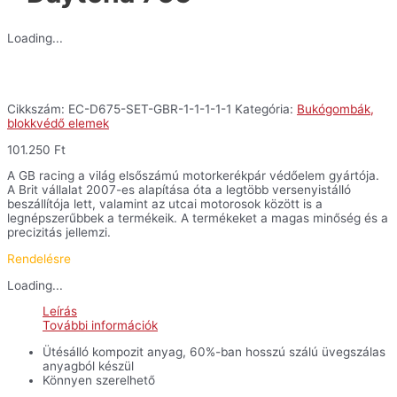
Loading...
Cikkszám:
EC-D675-SET-GBR-1-1-1-1-1
Kategória:
Bukógombák,
blokkvédő elemek
101.250
Ft
A GB racing a világ elsőszámú motorkerékpár védőelem gyártója.
A Brit vállalat 2007-es alapítása óta a legtöbb versenyistálló
beszállítója lett, valamint az utcai motorosok között is a
legnépszerűbbek a termékeik. A termékeket a magas minőség és a
precizitás jellemzi.
Rendelésre
Loading...
Leírás
További információk
Ütésálló kompozit anyag, 60%-ban hosszú szálú üvegszálas
anyagból készül
Könnyen szerelhető