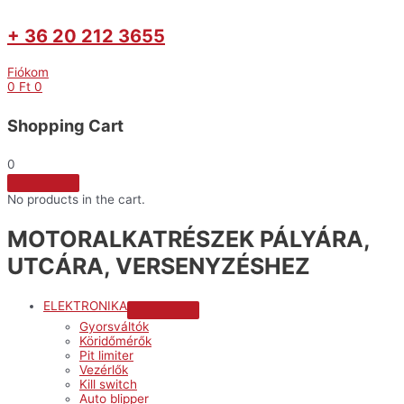
+ 36 20 212 3655
Fiókom
0
Ft
0
Shopping Cart
0
No products in the cart.
MOTORALKATRÉSZEK PÁLYÁRA,
UTCÁRA, VERSENYZÉSHEZ
ELEKTRONIKA
Menu
Gyorsváltók
Toggle
Köridőmérők
Pit limiter
Vezérlők
Kill switch
Auto blipper