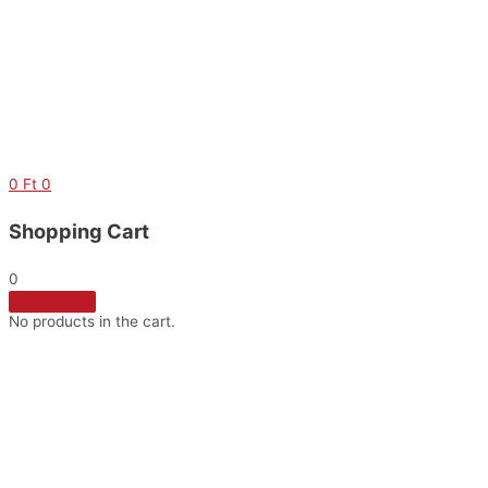
Skip
to
content
0
Ft
0
Shopping Cart
0
No products in the cart.