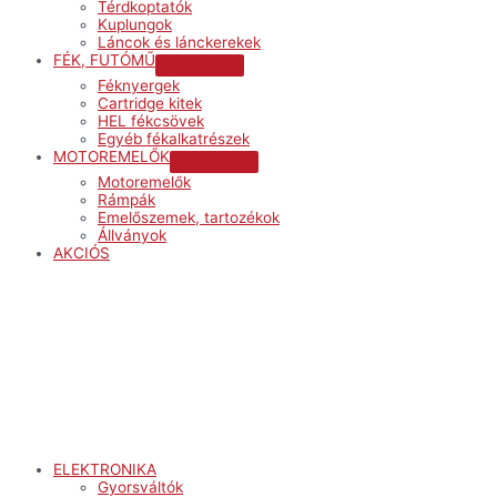
Térdkoptatók
Kuplungok
Láncok és lánckerekek
FÉK, FUTÓMŰ
Menu
Féknyergek
Toggle
Cartridge kitek
HEL fékcsövek
Egyéb fékalkatrészek
MOTOREMELŐK
Menu
Motoremelők
Toggle
Rámpák
Emelőszemek, tartozékok
Állványok
AKCIÓS
Menu
ELEKTRONIKA
Gyorsváltók