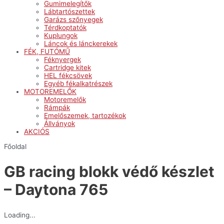
Gumimelegítők
Lábtartószettek
Garázs szőnyegek
Térdkoptatók
Kuplungok
Láncok és lánckerekek
FÉK, FUTÓMŰ
Féknyergek
Cartridge kitek
HEL fékcsövek
Egyéb fékalkatrészek
MOTOREMELŐK
Motoremelők
Rámpák
Emelőszemek, tartozékok
Állványok
AKCIÓS
Főoldal
GB racing blokk védő készlet
– Daytona 765
Loading...