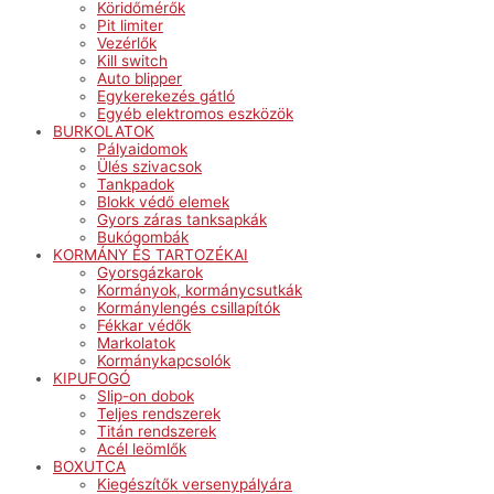
Köridőmérők
Pit limiter
Vezérlők
Kill switch
Auto blipper
Egykerekezés gátló
Egyéb elektromos eszközök
BURKOLATOK
Pályaidomok
Ülés szivacsok
Tankpadok
Blokk védő elemek
Gyors záras tanksapkák
Bukógombák
KORMÁNY ÉS TARTOZÉKAI
Gyorsgázkarok
Kormányok, kormánycsutkák
Kormánylengés csillapítók
Fékkar védők
Markolatok
Kormánykapcsolók
KIPUFOGÓ
Slip-on dobok
Teljes rendszerek
Titán rendszerek
Acél leömlők
BOXUTCA
Kiegészítők versenypályára