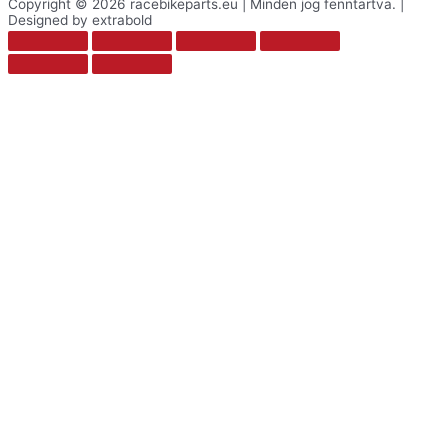
Copyright © 2026 racebikeparts.eu | Minden jog fenntartva. |
Designed by extrabold