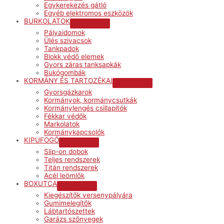
Egykerekezés gátló
Egyéb elektromos eszközök
BURKOLATOK
Menu
Pályaidomok
Toggle
Ülés szivacsok
Tankpadok
Blokk védő elemek
Gyors záras tanksapkák
Bukógombák
KORMÁNY ÉS TARTOZÉKAI
Menu
Gyorsgázkarok
Toggle
Kormányok, kormánycsutkák
Kormánylengés csillapítók
Fékkar védők
Markolatok
Kormánykapcsolók
KIPUFOGÓ
Menu
Slip-on dobok
Toggle
Teljes rendszerek
Titán rendszerek
Acél leömlők
BOXUTCA
Menu
Kiegészítők versenypályára
Toggle
Gumimelegítők
Lábtartószettek
Garázs szőnyegek