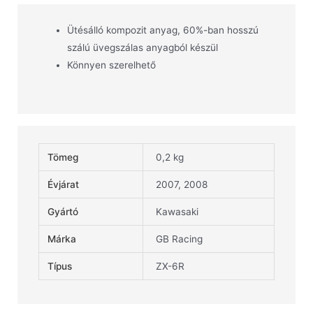
Ütésálló kompozit anyag, 60%-ban hosszú
szálú üvegszálas anyagból készül
Könnyen szerelhető
Tömeg
0,2 kg
Évjárat
2007, 2008
Gyártó
Kawasaki
Márka
GB Racing
Típus
ZX-6R