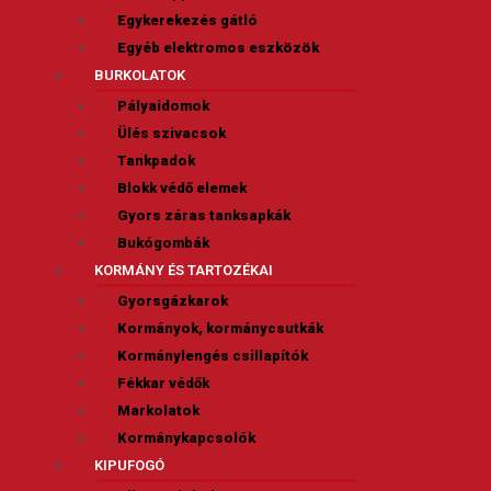
Egykerekezés gátló
Egyéb elektromos eszközök
BURKOLATOK
Pályaidomok
Ülés szivacsok
Tankpadok
Blokk védő elemek
Gyors záras tanksapkák
Bukógombák
KORMÁNY ÉS TARTOZÉKAI
Gyorsgázkarok
Kormányok, kormánycsutkák
Kormánylengés csillapítók
Fékkar védők
Markolatok
Kormánykapcsolók
KIPUFOGÓ