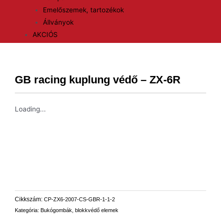
Emelőszemek, tartozékok
Állványok
AKCIÓS
GB racing kuplung védő – ZX-6R
Loading...
Cikkszám:
CP-ZX6-2007-CS-GBR-1-1-2
Kategória:
Bukógombák, blokkvédő elemek