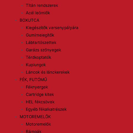
Titán rendszerek
Acél leömlők
BOXUTCA
Kiegészítők versenypályára
Gumimelegítők
Lábtartószettek
Garázs szőnyegek
Térdkoptatók
Kuplungok
Láncok és lánckerekek
FÉK, FUTÓMŰ
Féknyergek
Cartridge kitek
HEL fékcsövek
Egyéb fékalkatrészek
MOTOREMELŐK
Motoremelők
Rámpák