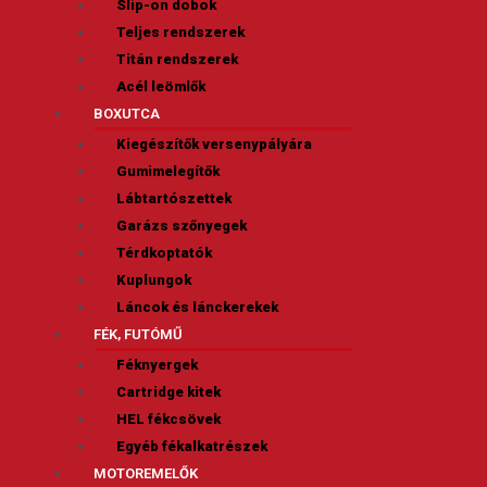
Slip-on dobok
Teljes rendszerek
Titán rendszerek
Acél leömlők
BOXUTCA
Kiegészítők versenypályára
Gumimelegítők
Lábtartószettek
Garázs szőnyegek
Térdkoptatók
Kuplungok
Láncok és lánckerekek
FÉK, FUTÓMŰ
Féknyergek
Cartridge kitek
HEL fékcsövek
Egyéb fékalkatrészek
MOTOREMELŐK