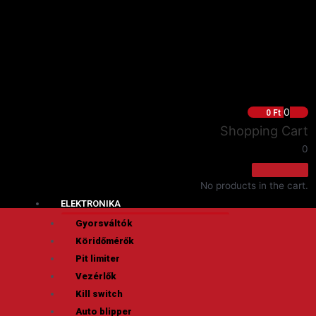
0
0
Ft
Shopping Cart
0
No products in the cart.
ELEKTRONIKA
Gyorsváltók
Köridőmérők
Pit limiter
Vezérlők
Kill switch
Auto blipper