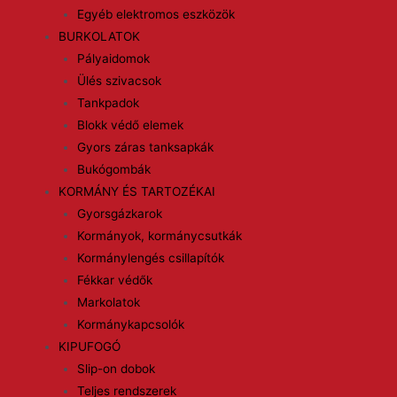
Egyéb elektromos eszközök
BURKOLATOK
Pályaidomok
Ülés szivacsok
Tankpadok
Blokk védő elemek
Gyors záras tanksapkák
Bukógombák
KORMÁNY ÉS TARTOZÉKAI
Gyorsgázkarok
Kormányok, kormánycsutkák
Kormánylengés csillapítók
Fékkar védők
Markolatok
Kormánykapcsolók
KIPUFOGÓ
Slip-on dobok
Teljes rendszerek