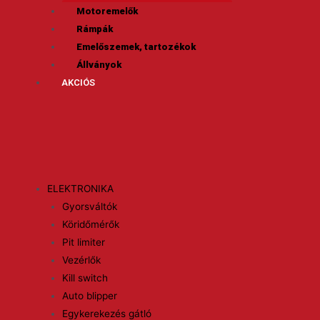
Motoremelők
Rámpák
Emelőszemek, tartozékok
Állványok
AKCIÓS
ELEKTRONIKA
Gyorsváltók
Köridőmérők
Pit limiter
Vezérlők
Kill switch
Auto blipper
Egykerekezés gátló