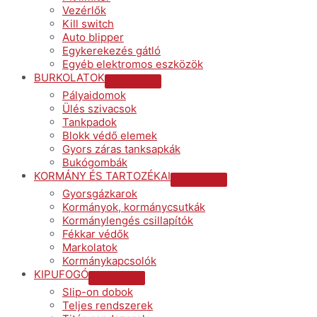
Vezérlők
Kill switch
Auto blipper
Egykerekezés gátló
Egyéb elektromos eszközök
BURKOLATOK
Menu
Pályaidomok
Toggle
Ülés szivacsok
Tankpadok
Blokk védő elemek
Gyors záras tanksapkák
Bukógombák
KORMÁNY ÉS TARTOZÉKAI
Menu
Gyorsgázkarok
Toggle
Kormányok, kormánycsutkák
Kormánylengés csillapítók
Fékkar védők
Markolatok
Kormánykapcsolók
KIPUFOGÓ
Menu
Slip-on dobok
Toggle
Teljes rendszerek