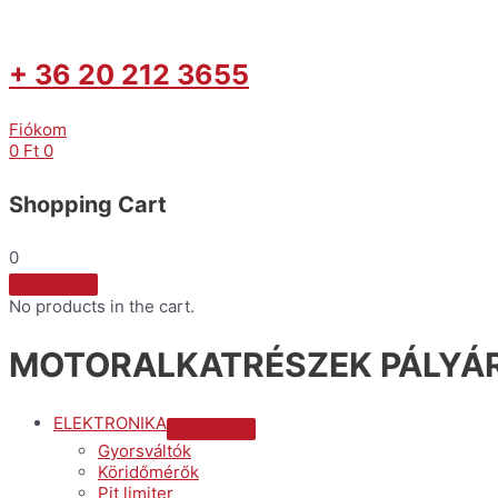
+ 36 20 212 3655
Fiókom
0
Ft
0
Shopping Cart
0
No products in the cart.
MOTORALKATRÉSZEK PÁLYÁR
ELEKTRONIKA
Menu
Gyorsváltók
Toggle
Köridőmérők
Pit limiter