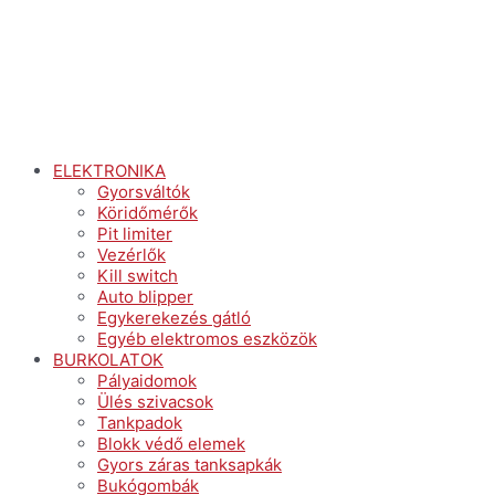
ELEKTRONIKA
Gyorsváltók
Köridőmérők
Pit limiter
Vezérlők
Kill switch
Auto blipper
Egykerekezés gátló
Egyéb elektromos eszközök
BURKOLATOK
Pályaidomok
Ülés szivacsok
Tankpadok
Blokk védő elemek
Gyors záras tanksapkák
Bukógombák