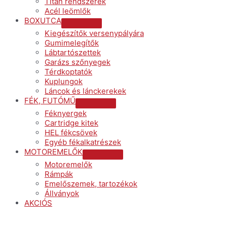
Titán rendszerek
Acél leömlők
BOXUTCA
Menu
Kiegészítők versenypályára
Toggle
Gumimelegítők
Lábtartószettek
Garázs szőnyegek
Térdkoptatók
Kuplungok
Láncok és lánckerekek
FÉK, FUTÓMŰ
Menu
Féknyergek
Toggle
Cartridge kitek
HEL fékcsövek
Egyéb fékalkatrészek
MOTOREMELŐK
Menu
Motoremelők
Toggle
Rámpák
Emelőszemek, tartozékok
Állványok
AKCIÓS
Menu