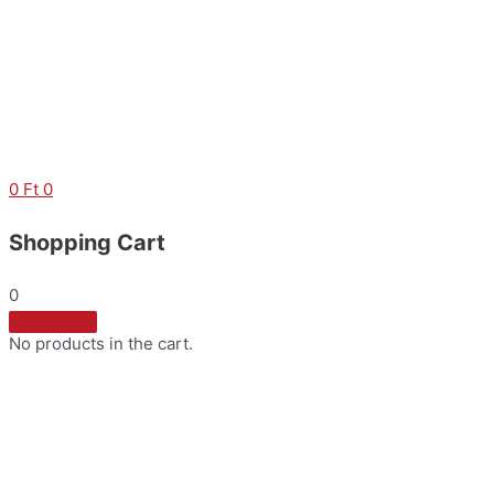
Skip
to
content
0
Ft
0
Shopping Cart
0
No products in the cart.