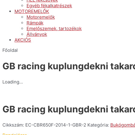
Egyéb fékalkatrészek
MOTOREMELŐK
Motoremelők
Rámpák
Emelőszemek, tartozékok
Állványok
AKCIÓS
Főoldal
GB racing kuplungdekni taka
Loading...
GB racing kuplungdekni taka
Cikkszám:
EC-CBR650F-2014-1-GBR-2
Kategória:
Bukógombák