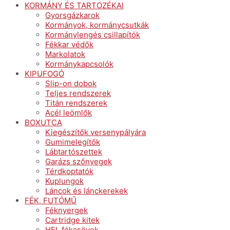
KORMÁNY ÉS TARTOZÉKAI
Gyorsgázkarok
Kormányok, kormánycsutkák
Kormánylengés csillapítók
Fékkar védők
Markolatok
Kormánykapcsolók
KIPUFOGÓ
Slip-on dobok
Teljes rendszerek
Titán rendszerek
Acél leömlők
BOXUTCA
Kiegészítők versenypályára
Gumimelegítők
Lábtartószettek
Garázs szőnyegek
Térdkoptatók
Kuplungok
Láncok és lánckerekek
FÉK, FUTÓMŰ
Féknyergek
Cartridge kitek
HEL fékcsövek