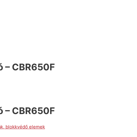
ró – CBR650F
ró – CBR650F
, blokkvédő elemek