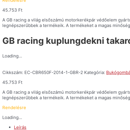
Rendelésre
45.753
Ft
A GB racing a világ elsőszámú motorkerékpár védőelem gyártója. 
legnépszerűbbek a termékeik. A termékeket a magas minőség é
GB racing kuplungdekni taka
Loading...
Cikkszám:
EC-CBR650F-2014-1-GBR-2
Kategória:
Bukógombák
45.753
Ft
A GB racing a világ elsőszámú motorkerékpár védőelem gyártója. 
legnépszerűbbek a termékeik. A termékeket a magas minőség é
Rendelésre
Loading...
Leírás