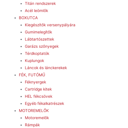
Titán rendszerek
Acél leömlők
BOXUTCA
Kiegészítők versenypályára
Gumimelegítők
Lábtartószettek
Garázs szőnyegek
Térdkoptatók
Kuplungok
Láncok és lánckerekek
FÉK, FUTÓMŰ
Féknyergek
Cartridge kitek
HEL fékcsövek
Egyéb fékalkatrészek
MOTOREMELŐK
Motoremelők
Rámpák