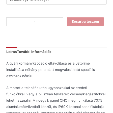
Kosárba teszem
Leírás
További információk
A gyári kormánykapcsoló eltávolítása és a Jetprime
installálása néhány perc alatt megvalósítható speciális
eszközök nélkül.
A motort a telepítés után ugyanazokkal az eredeti
funkciókkal, vagy a pluszban felszerelt versenykiegészítőkkel
lehet használni. Mindegyik panel CNC megmunkálású 7075
alumíniumötvözetből készül, és IP69K katonai specifikációjú
kapcsolókat használ, amelyek biztosítják a vízállóságot és az