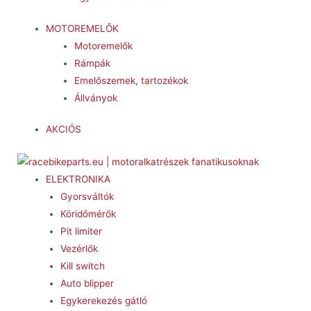
MOTOREMELŐK
Motoremelők
Rámpák
Emelőszemek, tartozékok
Állványok
AKCIÓS
ELEKTRONIKA
Gyorsváltók
Köridőmérők
Pit limiter
Vezérlők
Kill switch
Auto blipper
Egykerekezés gátló