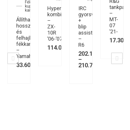
R&G
Fék és
kuplung
tankpad
pro
Hyperpro
IRC
karok
–
s
kombikit
gyorsváltó
MT-
Állítható,
észlet
–
+
07
hosszabbítható,
ZX-
blip
’21-
és
10R
assist
felhajló
4
’06-’07
–
17.300
fékkar
R6
40
Ft
114.000
Ft
–
202.125
Ft
Yamaha
–
33.600
Ft
210.788
Ft