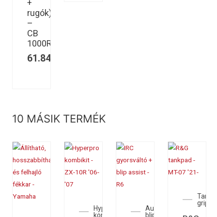
+
rugók)
–
CB
1000R
61.847
Ft
10 MÁSIK TERMÉK
Tank
grippe
perpro
Hyperpro
Auto
ókészletek
kombikit
blipperek