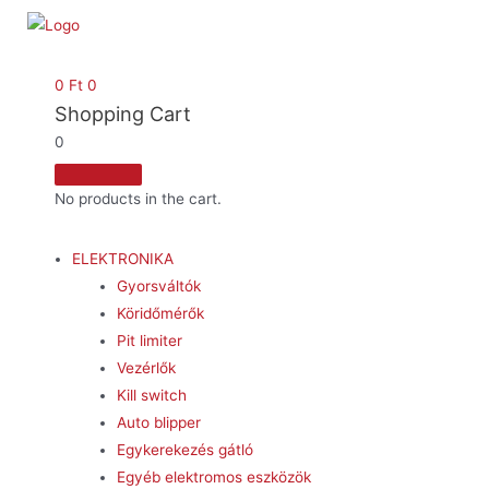
0
Ft
0
Shopping Cart
0
No products in the cart.
ELEKTRONIKA
Gyorsváltók
Köridőmérők
Pit limiter
Vezérlők
Kill switch
Auto blipper
Egykerekezés gátló
Egyéb elektromos eszközök