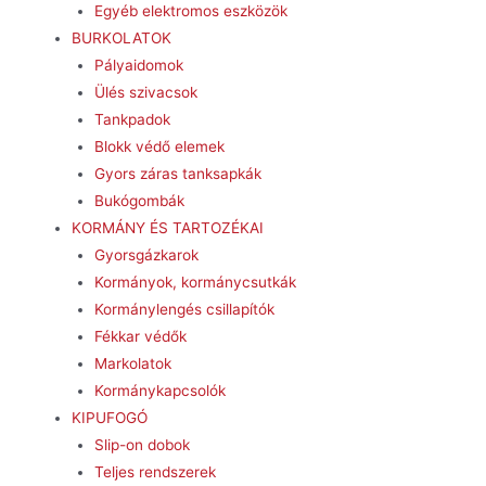
Egyéb elektromos eszközök
BURKOLATOK
Pályaidomok
Ülés szivacsok
Tankpadok
Blokk védő elemek
Gyors záras tanksapkák
Bukógombák
KORMÁNY ÉS TARTOZÉKAI
Gyorsgázkarok
Kormányok, kormánycsutkák
Kormánylengés csillapítók
Fékkar védők
Markolatok
Kormánykapcsolók
KIPUFOGÓ
Slip-on dobok
Teljes rendszerek