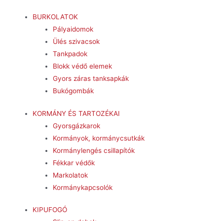
BURKOLATOK
Pályaidomok
Ülés szivacsok
Tankpadok
Blokk védő elemek
Gyors záras tanksapkák
Bukógombák
KORMÁNY ÉS TARTOZÉKAI
Gyorsgázkarok
Kormányok, kormánycsutkák
Kormánylengés csillapítók
Fékkar védők
Markolatok
Kormánykapcsolók
KIPUFOGÓ