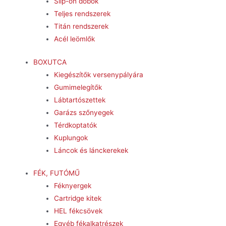
Slip-on dobok
Teljes rendszerek
Titán rendszerek
Acél leömlők
BOXUTCA
Kiegészítők versenypályára
Gumimelegítők
Lábtartószettek
Garázs szőnyegek
Térdkoptatók
Kuplungok
Láncok és lánckerekek
FÉK, FUTÓMŰ
Féknyergek
Cartridge kitek
HEL fékcsövek
Egyéb fékalkatrészek