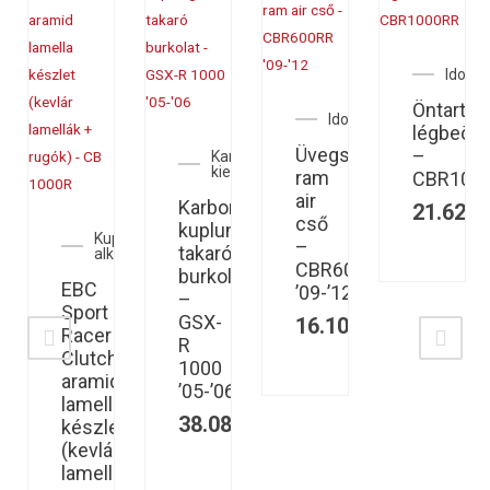
omszettek
Idoms
dom
Öntartó
Idomszettek
00RR
légbeöm
Üvegszálas
–
Karbon
86
Ft
kiegészítők
ram
CBR100
air
Karbon
21.620
cső
kuplungdekni
Kuplung és
–
takaró
alkatrészei
CBR600RR
burkolat
EBC
’09-’12
–
Sport
GSX-
16.100
Ft
Racer
R
Clutch
1000
aramid
’05-’06
lamella
38.088
Ft
készlet
(kevlár
lamellák