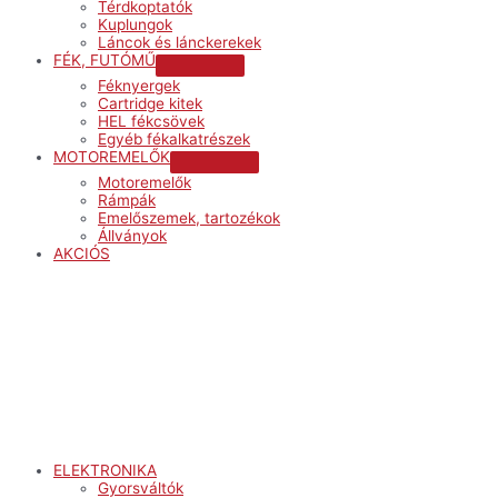
Térdkoptatók
Kuplungok
Láncok és lánckerekek
FÉK, FUTÓMŰ
Menu
Féknyergek
Toggle
Cartridge kitek
HEL fékcsövek
Egyéb fékalkatrészek
MOTOREMELŐK
Menu
Motoremelők
Toggle
Rámpák
Emelőszemek, tartozékok
Állványok
AKCIÓS
Menu
ELEKTRONIKA
Gyorsváltók