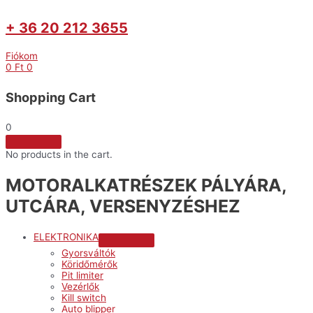
+ 36 20 212 3655
Fiókom
0
Ft
0
Shopping Cart
0
No products in the cart.
MOTORALKATRÉSZEK PÁLYÁRA,
UTCÁRA, VERSENYZÉSHEZ
ELEKTRONIKA
Menu
Gyorsváltók
Toggle
Köridőmérők
Pit limiter
Vezérlők
Kill switch
Auto blipper