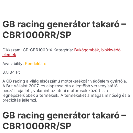
GB racing generátor takaró –
CBR1000RR/SP
Cikkszám:
CP-CBR1000-X
Kategória:
Bukógombák, blokkvédő
elemek
Availability:
Rendelésre
37.134
Ft
A GB racing a világ elsőszámú motorkerékpár védőelem gyártója.
A Brit vállalat 2007-es alapítása óta a legtöbb versenyistálló
beszállítója lett, valamint az utcai motorosok között is a
legnépszerűbbek a termékeik. A termékeket a magas minőség és a
precizitás jellemzi.
GB racing generátor takaró –
CBR1000RR/SP