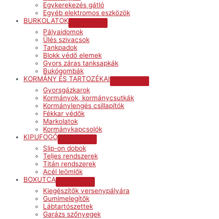
Egykerekezés gátló
Egyéb elektromos eszközök
BURKOLATOK
Menu
Pályaidomok
Toggle
Ülés szivacsok
Tankpadok
Blokk védő elemek
Gyors záras tanksapkák
Bukógombák
KORMÁNY ÉS TARTOZÉKAI
Menu
Gyorsgázkarok
Toggle
Kormányok, kormánycsutkák
Kormánylengés csillapítók
Fékkar védők
Markolatok
Kormánykapcsolók
KIPUFOGÓ
Menu
Slip-on dobok
Toggle
Teljes rendszerek
Titán rendszerek
Acél leömlők
BOXUTCA
Menu
Kiegészítők versenypályára
Toggle
Gumimelegítők
Lábtartószettek
Garázs szőnyegek