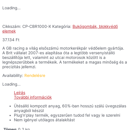
Loading...
Cikkszám:
CP-CBR1000-X
Kategória:
Bukógombák, blokkvédő
elemek
37.134
Ft
A GB racing a világ elsőszámú motorkerékpár védőelem gyártója.
A Brit vállalat 2007-es alapítása óta a legtöbb versenyistálló
beszállítója lett, valamint az utcai motorosok között is a
legnépszerűbbek a termékeik. A termékeket a magas minőség és a
precizitás jellemzi.
Availability:
Rendelésre
Loading...
Leírás
További információk
Ütésálló kompozit anyag, 60%-ban hosszú szálú üvegszálas
anyagból készül
Plug’n’play termék, egyszerűen tudod fel vagy le szerelni
Nem igényel utólagos átalakítást
Tömeg
0,2 kg