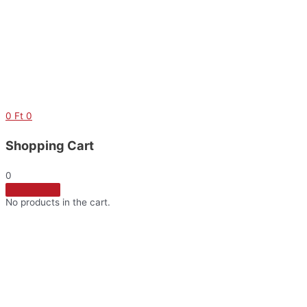
Skip
to
content
0
Ft
0
Shopping Cart
0
No products in the cart.