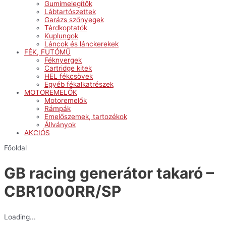
Gumimelegítők
Lábtartószettek
Garázs szőnyegek
Térdkoptatók
Kuplungok
Láncok és lánckerekek
FÉK, FUTÓMŰ
Féknyergek
Cartridge kitek
HEL fékcsövek
Egyéb fékalkatrészek
MOTOREMELŐK
Motoremelők
Rámpák
Emelőszemek, tartozékok
Állványok
AKCIÓS
Főoldal
GB racing generátor takaró –
CBR1000RR/SP
Loading...