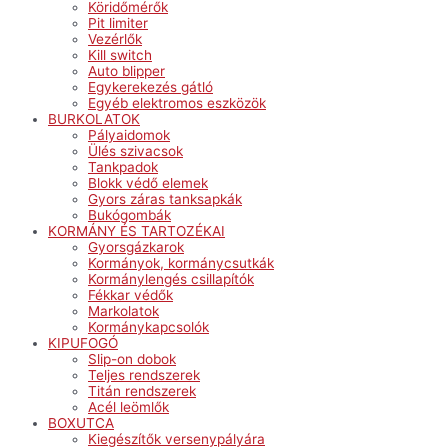
Köridőmérők
Pit limiter
Vezérlők
Kill switch
Auto blipper
Egykerekezés gátló
Egyéb elektromos eszközök
BURKOLATOK
Pályaidomok
Ülés szivacsok
Tankpadok
Blokk védő elemek
Gyors záras tanksapkák
Bukógombák
KORMÁNY ÉS TARTOZÉKAI
Gyorsgázkarok
Kormányok, kormánycsutkák
Kormánylengés csillapítók
Fékkar védők
Markolatok
Kormánykapcsolók
KIPUFOGÓ
Slip-on dobok
Teljes rendszerek
Titán rendszerek
Acél leömlők
BOXUTCA
Kiegészítők versenypályára