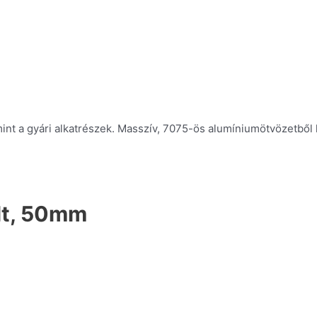
nt a gyári alkatrészek. Masszív, 7075-ös alumíniumötvözetből 
lt, 50mm