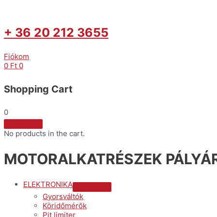
+ 36 20 212 3655
Fiókom
0
Ft
0
Shopping Cart
0
No products in the cart.
MOTORALKATRÉSZEK PÁLYÁR
ELEKTRONIKA
Menu
Gyorsváltók
Toggle
Köridőmérők
Pit limiter