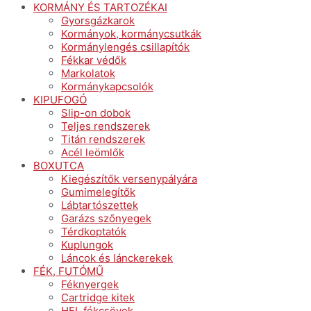
KORMÁNY ÉS TARTOZÉKAI
Gyorsgázkarok
Kormányok, kormánycsutkák
Kormánylengés csillapítók
Fékkar védők
Markolatok
Kormánykapcsolók
KIPUFOGÓ
Slip-on dobok
Teljes rendszerek
Titán rendszerek
Acél leömlők
BOXUTCA
Kiegészítők versenypályára
Gumimelegítők
Lábtartószettek
Garázs szőnyegek
Térdkoptatók
Kuplungok
Láncok és lánckerekek
FÉK, FUTÓMŰ
Féknyergek
Cartridge kitek
HEL fékcsövek