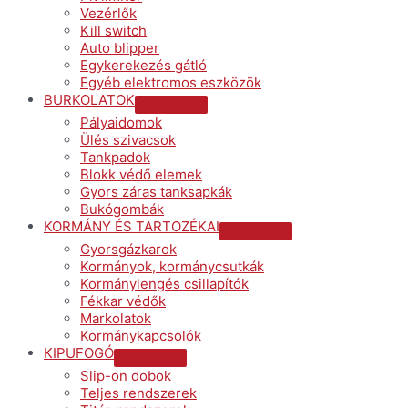
Vezérlők
Kill switch
Auto blipper
Egykerekezés gátló
Egyéb elektromos eszközök
BURKOLATOK
Menu
Pályaidomok
Toggle
Ülés szivacsok
Tankpadok
Blokk védő elemek
Gyors záras tanksapkák
Bukógombák
KORMÁNY ÉS TARTOZÉKAI
Menu
Gyorsgázkarok
Toggle
Kormányok, kormánycsutkák
Kormánylengés csillapítók
Fékkar védők
Markolatok
Kormánykapcsolók
KIPUFOGÓ
Menu
Slip-on dobok
Toggle
Teljes rendszerek