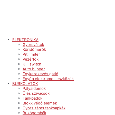
ELEKTRONIKA
Gyorsváltók
Köridőmérők
Pit limiter
Vezérlők
Kill switch
Auto blipper
Egykerekezés gátló
Egyéb elektromos eszközök
BURKOLATOK
Pályaidomok
Ülés szivacsok
Tankpadok
Blokk védő elemek
Gyors záras tanksapkák
Bukógombák