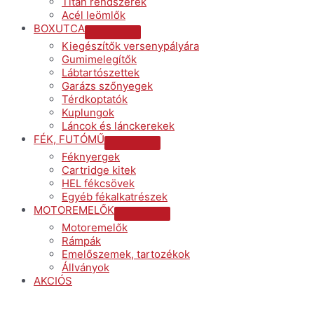
Titán rendszerek
Acél leömlők
BOXUTCA
Menu
Kiegészítők versenypályára
Toggle
Gumimelegítők
Lábtartószettek
Garázs szőnyegek
Térdkoptatók
Kuplungok
Láncok és lánckerekek
FÉK, FUTÓMŰ
Menu
Féknyergek
Toggle
Cartridge kitek
HEL fékcsövek
Egyéb fékalkatrészek
MOTOREMELŐK
Menu
Motoremelők
Toggle
Rámpák
Emelőszemek, tartozékok
Állványok
AKCIÓS
Menu