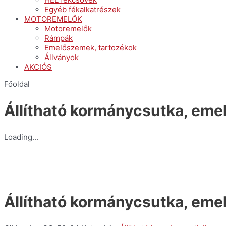
Egyéb fékalkatrészek
MOTOREMELŐK
Motoremelők
Rámpák
Emelőszemek, tartozékok
Állványok
AKCIÓS
Főoldal
Állítható kormánycsutka, eme
Loading...
Állítható kormánycsutka, eme