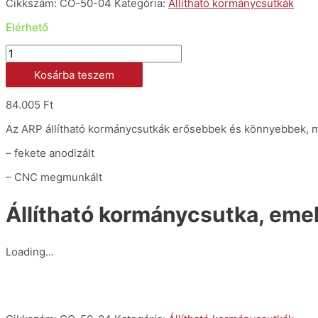
Cikkszám:
CO-50-04
Kategória:
Állítható kormánycsutkák
Elérhető
Állítható
kormánycsutka,
Kosárba teszem
emelt,
50mm
mennyiség
84.005
Ft
Az ARP állítható kormánycsutkák erősebbek és könnyebbek, mi
– fekete anodizált
– CNC megmunkált
Állítható kormánycsutka, eme
Loading...