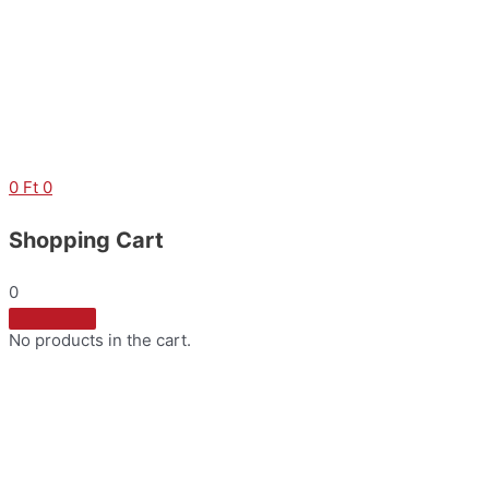
Skip
to
content
0
Ft
0
Shopping Cart
0
No products in the cart.