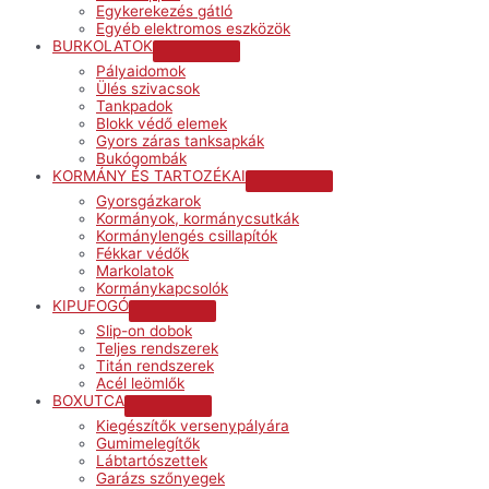
Egykerekezés gátló
Egyéb elektromos eszközök
BURKOLATOK
Menu
Pályaidomok
Toggle
Ülés szivacsok
Tankpadok
Blokk védő elemek
Gyors záras tanksapkák
Bukógombák
KORMÁNY ÉS TARTOZÉKAI
Menu
Gyorsgázkarok
Toggle
Kormányok, kormánycsutkák
Kormánylengés csillapítók
Fékkar védők
Markolatok
Kormánykapcsolók
KIPUFOGÓ
Menu
Slip-on dobok
Toggle
Teljes rendszerek
Titán rendszerek
Acél leömlők
BOXUTCA
Menu
Kiegészítők versenypályára
Toggle
Gumimelegítők
Lábtartószettek
Garázs szőnyegek