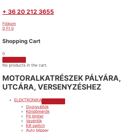
+ 36 20 212 3655
Fiókom
0
Ft
0
Shopping Cart
0
No products in the cart.
MOTORALKATRÉSZEK PÁLYÁRA,
UTCÁRA, VERSENYZÉSHEZ
ELEKTRONIKA
Menu
Gyorsváltók
Toggle
Köridőmérők
Pit limiter
Vezérlők
Kill switch
Auto blipper