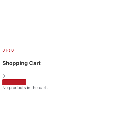
Skip
to
content
0
Ft
0
Shopping Cart
0
No products in the cart.