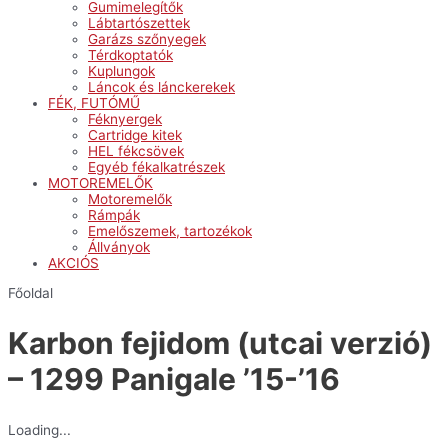
Gumimelegítők
Lábtartószettek
Garázs szőnyegek
Térdkoptatók
Kuplungok
Láncok és lánckerekek
FÉK, FUTÓMŰ
Féknyergek
Cartridge kitek
HEL fékcsövek
Egyéb fékalkatrészek
MOTOREMELŐK
Motoremelők
Rámpák
Emelőszemek, tartozékok
Állványok
AKCIÓS
Főoldal
Karbon fejidom (utcai verzió)
– 1299 Panigale ’15-’16
Loading...