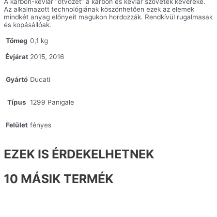
A karbon-kevlár “ötvözet” a karbon és kevlár szövetek keveréke.
Az alkalmazott technológiának köszönhetően ezek az elemek
mindkét anyag előnyeit magukon hordozzák. Rendkívül rugalmasak
és kopásállóak.
Tömeg
0,1 kg
Évjárat
2015, 2016
Gyártó
Ducati
Típus
1299 Panigale
Felület
fényes
EZEK IS ÉRDEKELHETNEK
10 MÁSIK TERMÉK