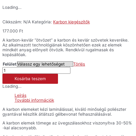
Loading...
Cikkszám:
N/A
Kategória:
Karbon kiegészítők
177.000
Ft
A karbon-kevlár “ötvözet” a karbon és kevlár szövetek keveréke.
Az alkalmazott technológiának köszönhetően ezek az elemek
mindkét anyag előnyeit ötvözik. Rendkívül rugalmasak és
kopásállóak.
Felület
Törlés
Karbon
fejidom
Kosárba teszem
(utcai
verzió)
Loading...
-
1299
Leírás
Panigale
További információk
'15-
'16
A karbon elemeket kézi laminálással, kiváló minőségű poliészter
mennyiség
gyantával készítik átlátszó gélbevonat felhasználásával.
A karbon elemek tömege az üvegszálasokhoz viszonyítva 30-50%
-kal alacsonyabb.