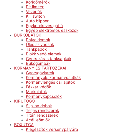
Köridőmérők
Pit limiter
Vezérlők
Kill switch
Auto blipper
Egykerekezés gátló
Egyéb elektromos eszközök
BURKOLATOK
Pályaidomok
Ülés szivacsok
Tankpadok
Blokk védő elemek
Gyors záras tanksapkák
Bukógombák
KORMÁNY ÉS TARTOZÉKAI
Gyorsgázkarok
Kormányok, kormánycsutkák
Kormánylengés csillapítók
Fékkar védők
Markolatok
Kormánykapcsolók
KIPUFOGÓ
Slip-on dobok
Teljes rendszerek
Titán rendszerek
Acél leömlők
BOXUTCA
Kiegészítők versenypályára