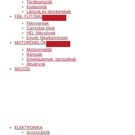
Térdkoptatók
Kuplungok
Láncok és lánckerekek
FÉK, FUTÓMŰ
Menu
Féknyergek
Toggle
Cartridge kitek
HEL fékcsövek
Egyéb fékalkatrészek
MOTOREMELŐK
Menu
Motoremelők
Toggle
Rámpák
Emelőszemek, tartozékok
Állványok
AKCIÓS
Menu
ELEKTRONIKA
Gyorsváltók