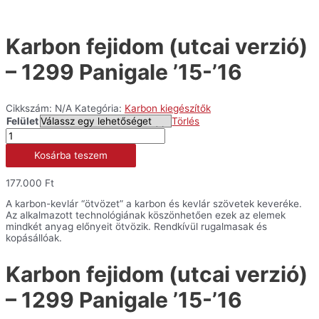
Karbon fejidom (utcai verzió)
– 1299 Panigale ’15-’16
Cikkszám:
N/A
Kategória:
Karbon kiegészítők
Felület
Törlés
Karbon
fejidom
Kosárba teszem
(utcai
verzió)
-
177.000
Ft
1299
Panigale
A karbon-kevlár “ötvözet” a karbon és kevlár szövetek keveréke.
'15-
Az alkalmazott technológiának köszönhetően ezek az elemek
'16
mindkét anyag előnyeit ötvözik. Rendkívül rugalmasak és
mennyiség
kopásállóak.
Karbon fejidom (utcai verzió)
– 1299 Panigale ’15-’16