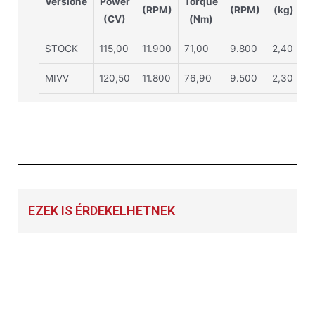
Versione
Power
Torque
(RPM)
(RPM)
(kg)
(CV)
(Nm)
STOCK
115,00
11.900
71,00
9.800
2,40
MIVV
120,50
11.800
76,90
9.500
2,30
EZEK IS ÉRDEKELHETNEK