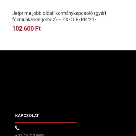
Jetprime jobb oldali kormánykapcsoló (gyári
fékmunkahengerhez) – ZX-10R/RR ’21-
102.600
Ft
KAPCSOLAT
+ 36 20 212 3655