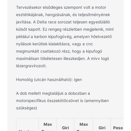
Tervezésekor elsődleges szempont volt a motor
esztétikájának, hangzásának, és teljesítményének
javítása. A Delta race sorozat teljesen egyedülálló
külsőt kapott. Ez rengeg részletben megjelenik, mint
például a karbon kipufogóvég, amelyen hőelvezető
nyílások kerültek kialakításra, vagy a cnc
megmunkált csatlakozó rész, hogy a kipufogó
maximálisan tökéletesen illeszkedjen. A mivv logó
lézergravírozott.
Homológ (utcán használható): igen
A dob mellett megtaláljuk a dobozban a
motorspecifikus összekötőcsövet is (amennyiben
szükséges)
Max
Max
Giri
Giri
Peso