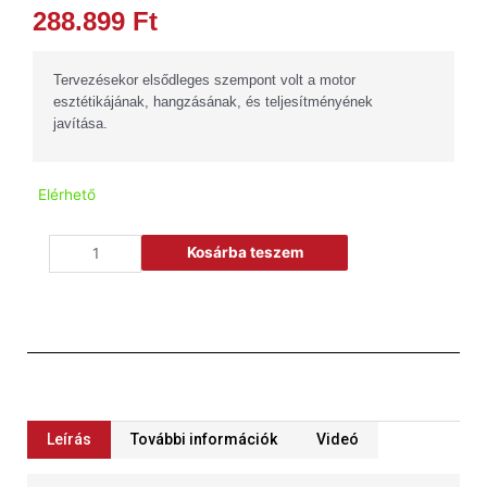
288.899
Ft
Tervezésekor elsődleges szempont volt a motor
esztétikájának, hangzásának, és teljesítményének
javítása.
Elérhető
Kosárba teszem
Leírás
További információk
Videó