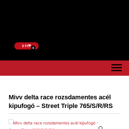
0
Ft
0
Mivv delta race rozsdamentes acél
kipufogó – Street Triple 765/S/R/RS