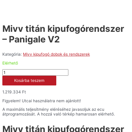
Mivv titán kipufogórendszer
– Panigale V2
Kategória:
Mivv kipufogó dobok és rendszerek
Elérhető
Mivv
titán
Kosárba teszem
kipufogórendszer
-
Panigale
1.219.334
Ft
V2
mennyiség
Figyelem! Utcai használatra nem ajánlott!
A maximális teljesítmény eléréséhez javasoljuk az ecu
átprogramozását. A hozzá való térkép hamarosan elérhető.
Mivv titán kipufogórendszer