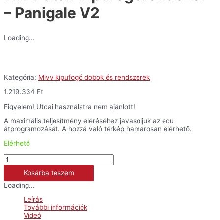
– Panigale V2
Loading...
Kategória:
Mivv kipufogó dobok és rendszerek
1.219.334
Ft
Figyelem! Utcai használatra nem ajánlott!
A maximális teljesítmény eléréséhez javasoljuk az ecu
átprogramozását. A hozzá való térkép hamarosan elérhető.
Elérhető
Mivv
titán
Kosárba teszem
kipufogórendszer
-
Loading...
Panigale
V2
Leírás
mennyiség
További információk
Videó