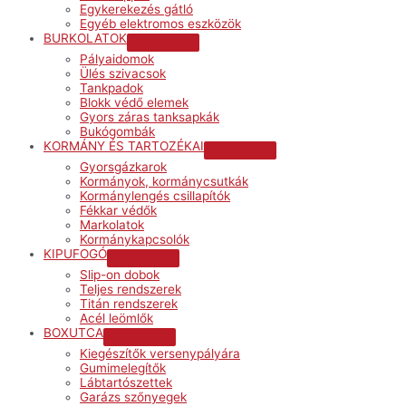
Egykerekezés gátló
Egyéb elektromos eszközök
BURKOLATOK
Menu
Pályaidomok
Toggle
Ülés szivacsok
Tankpadok
Blokk védő elemek
Gyors záras tanksapkák
Bukógombák
KORMÁNY ÉS TARTOZÉKAI
Menu
Gyorsgázkarok
Toggle
Kormányok, kormánycsutkák
Kormánylengés csillapítók
Fékkar védők
Markolatok
Kormánykapcsolók
KIPUFOGÓ
Menu
Slip-on dobok
Toggle
Teljes rendszerek
Titán rendszerek
Acél leömlők
BOXUTCA
Menu
Kiegészítők versenypályára
Toggle
Gumimelegítők
Lábtartószettek
Garázs szőnyegek