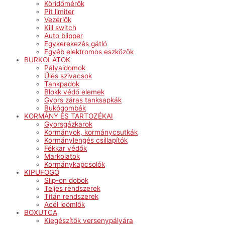
Köridőmérők
Pit limiter
Vezérlők
Kill switch
Auto blipper
Egykerekezés gátló
Egyéb elektromos eszközök
BURKOLATOK
Pályaidomok
Ülés szivacsok
Tankpadok
Blokk védő elemek
Gyors záras tanksapkák
Bukógombák
KORMÁNY ÉS TARTOZÉKAI
Gyorsgázkarok
Kormányok, kormánycsutkák
Kormánylengés csillapítók
Fékkar védők
Markolatok
Kormánykapcsolók
KIPUFOGÓ
Slip-on dobok
Teljes rendszerek
Titán rendszerek
Acél leömlők
BOXUTCA
Kiegészítők versenypályára