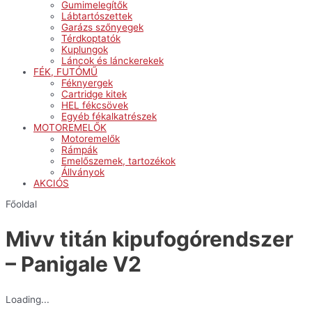
Gumimelegítők
Lábtartószettek
Garázs szőnyegek
Térdkoptatók
Kuplungok
Láncok és lánckerekek
FÉK, FUTÓMŰ
Féknyergek
Cartridge kitek
HEL fékcsövek
Egyéb fékalkatrészek
MOTOREMELŐK
Motoremelők
Rámpák
Emelőszemek, tartozékok
Állványok
AKCIÓS
Főoldal
Mivv titán kipufogórendszer
– Panigale V2
Loading...