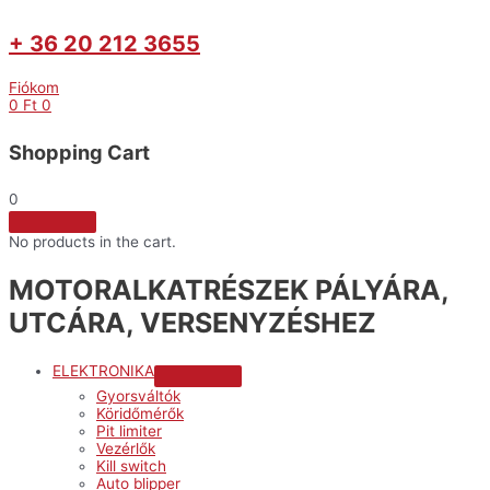
+ 36 20 212 3655
Fiókom
0
Ft
0
Shopping Cart
0
No products in the cart.
MOTORALKATRÉSZEK PÁLYÁRA,
UTCÁRA, VERSENYZÉSHEZ
ELEKTRONIKA
Menu
Gyorsváltók
Toggle
Köridőmérők
Pit limiter
Vezérlők
Kill switch
Auto blipper