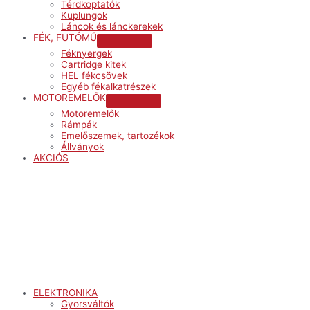
Térdkoptatók
Kuplungok
Láncok és lánckerekek
FÉK, FUTÓMŰ
Menu
Féknyergek
Toggle
Cartridge kitek
HEL fékcsövek
Egyéb fékalkatrészek
MOTOREMELŐK
Menu
Motoremelők
Toggle
Rámpák
Emelőszemek, tartozékok
Állványok
AKCIÓS
Menu
ELEKTRONIKA
Gyorsváltók