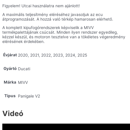
Figyelem! Utcai használatra nem ajánlott!
A maximális teljesítmény eléréséhez javasoljuk az ecu
átprogramozását. A hozzá való térkép hamarosan elérhető.
A komplett kipufogórendszerek képviselik a MIVV
termékpalettájának csúcsát. Minden ilyen rendszer egyedileg,
kézzel készül, és motoron tesztelve van a tökéletes végeredmény
elérésének érdekében.
Évjárat
2020, 2021, 2022, 2023, 2024, 2025
Gyártó
Ducati
Márka
MIVV
Típus
Panigale V2
Videó