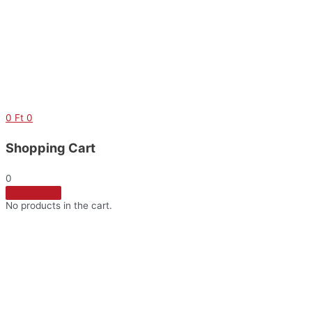
Skip
to
content
0
Ft
0
Shopping Cart
0
No products in the cart.