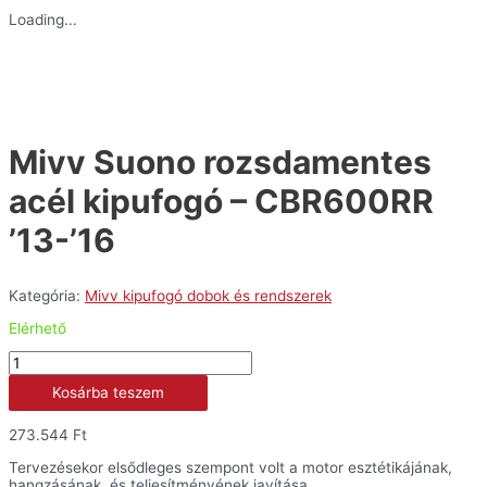
Loading...
Mivv Suono rozsdamentes
acél kipufogó – CBR600RR
’13-’16
Kategória:
Mivv kipufogó dobok és rendszerek
Elérhető
Mivv
Suono
Kosárba teszem
rozsdamentes
acél
kipufogó
273.544
Ft
-
CBR600RR
Tervezésekor elsődleges szempont volt a motor esztétikájának,
'13-
hangzásának, és teljesítményének javítása.