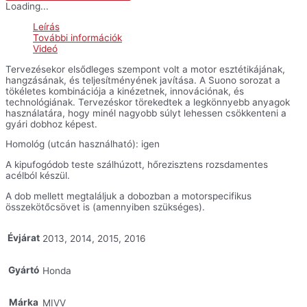
acél
Loading...
kipufogó
-
Leírás
CBR600RR
További információk
'13-
Videó
'16
mennyiség
Tervezésekor elsődleges szempont volt a motor esztétikájának,
hangzásának, és teljesítményének javítása. A Suono sorozat a
tökéletes kombinációja a kinézetnek, innovációnak, és
technológiának. Tervezéskor törekedtek a legkönnyebb anyagok
használatára, hogy minél nagyobb súlyt lehessen csökkenteni a
gyári dobhoz képest.
Homológ (utcán használható): igen
A kipufogódob teste szálhúzott, hőrezisztens rozsdamentes
acélból készül.
A dob mellett megtaláljuk a dobozban a motorspecifikus
összekötőcsövet is (amennyiben szükséges).
Évjárat
2013, 2014, 2015, 2016
Gyártó
Honda
Márka
MIVV