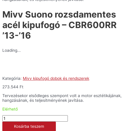
'16
mennyiség
Mivv Suono rozsdamentes
acél kipufogó – CBR600RR
’13-’16
Loading...
Kategória:
Mivv kipufogó dobok és rendszerek
273.544
Ft
Tervezésekor elsődleges szempont volt a motor esztétikájának,
hangzásának, és teljesítményének javítása.
Elérhető
Mivv
Suono
Kosárba teszem
rozsdamentes