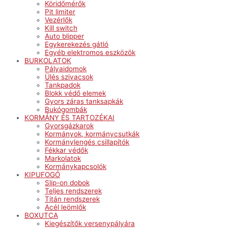
Köridőmérők
Pit limiter
Vezérlők
Kill switch
Auto blipper
Egykerekezés gátló
Egyéb elektromos eszközök
BURKOLATOK
Pályaidomok
Ülés szivacsok
Tankpadok
Blokk védő elemek
Gyors záras tanksapkák
Bukógombák
KORMÁNY ÉS TARTOZÉKAI
Gyorsgázkarok
Kormányok, kormánycsutkák
Kormánylengés csillapítók
Fékkar védők
Markolatok
Kormánykapcsolók
KIPUFOGÓ
Slip-on dobok
Teljes rendszerek
Titán rendszerek
Acél leömlők
BOXUTCA
Kiegészítők versenypályára