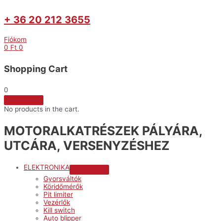
+ 36 20 212 3655
Fiókom
0
Ft
0
Shopping Cart
0
No products in the cart.
MOTORALKATRÉSZEK PÁLYÁRA,
UTCÁRA, VERSENYZÉSHEZ
ELEKTRONIKA
Menu
Gyorsváltók
Toggle
Köridőmérők
Pit limiter
Vezérlők
Kill switch
Auto blipper