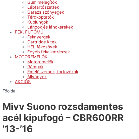
Gumimelegítők
Lábtartószettek
Garázs szőnyegek
Térdkoptatók
Kuplungok
Láncok és lánckerekek
FÉK, FUTÓMŰ
Féknyergek
Cartridge kitek
HEL fékcsövek
Egyéb fékalkatrészek
MOTOREMELŐK
Motoremelők
Rámpák
Emelőszemek, tartozékok
Állványok
AKCIÓS
Főoldal
Mivv Suono rozsdamentes
acél kipufogó – CBR600RR
’13-’16