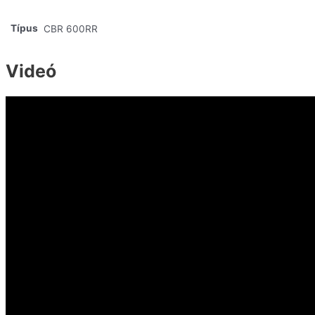
Típus
CBR 600RR
Videó