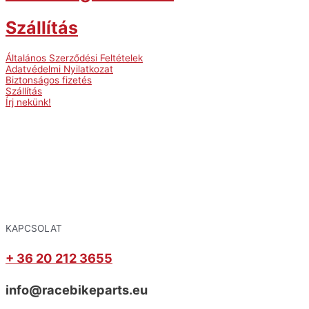
Szállítás
Általános Szerződési Feltételek
Adatvédelmi Nyilatkozat
Biztonságos fizetés
Szállítás
Írj nekünk!
KAPCSOLAT
+ 36 20 212 3655
info@racebikeparts.eu