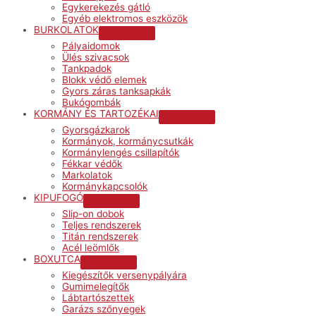
Egykerekezés gátló
Egyéb elektromos eszközök
BURKOLATOK
Menu
Pályaidomok
Toggle
Ülés szivacsok
Tankpadok
Blokk védő elemek
Gyors záras tanksapkák
Bukógombák
KORMÁNY ÉS TARTOZÉKAI
Menu
Gyorsgázkarok
Toggle
Kormányok, kormánycsutkák
Kormánylengés csillapítók
Fékkar védők
Markolatok
Kormánykapcsolók
KIPUFOGÓ
Menu
Slip-on dobok
Toggle
Teljes rendszerek
Titán rendszerek
Acél leömlők
BOXUTCA
Menu
Kiegészítők versenypályára
Toggle
Gumimelegítők
Lábtartószettek
Garázs szőnyegek