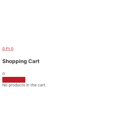
Skip
to
content
0
Ft
0
Shopping Cart
0
No products in the cart.