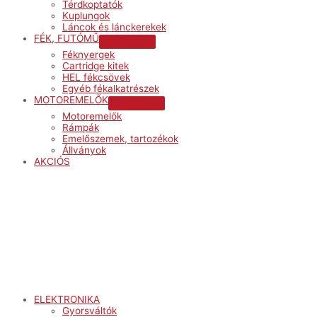
Térdkoptatók
Kuplungok
Láncok és lánckerekek
FÉK, FUTÓMŰ
Menu
Féknyergek
Toggle
Cartridge kitek
HEL fékcsövek
Egyéb fékalkatrészek
MOTOREMELŐK
Menu
Motoremelők
Toggle
Rámpák
Emelőszemek, tartozékok
Állványok
AKCIÓS
Menu
ELEKTRONIKA
Gyorsváltók