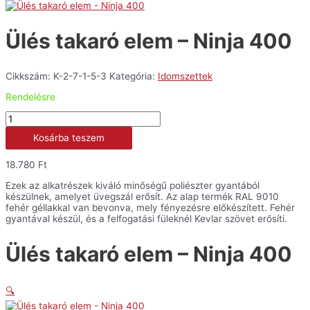
Ülés takaró elem – Ninja 400
Cikkszám:
K-2-7-1-5-3
Kategória:
Idomszettek
Rendelésre
Ülés
takaró
Kosárba teszem
elem
-
Ninja
18.780
Ft
400
mennyiség
Ezek az alkatrészek kiváló minőségű poliészter gyantából
készülnek, amelyet üvegszál erősít. Az alap termék RAL 9010
fehér géllakkal van bevonva, mely fényezésre előkészített. Fehér
gyantával készül, és a felfogatási füleknél Kevlar szövet erősíti.
Ülés takaró elem – Ninja 400
🔍