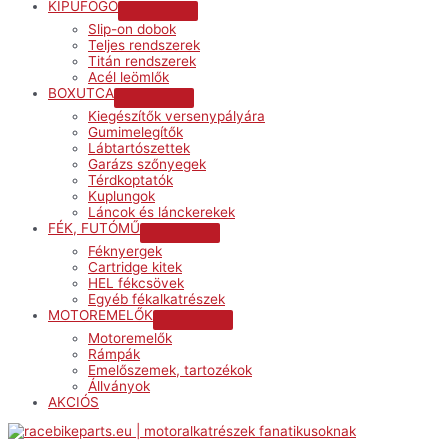
KIPUFOGÓ
Menu
Slip-on dobok
Toggle
Teljes rendszerek
Titán rendszerek
Acél leömlők
BOXUTCA
Menu
Kiegészítők versenypályára
Toggle
Gumimelegítők
Lábtartószettek
Garázs szőnyegek
Térdkoptatók
Kuplungok
Láncok és lánckerekek
FÉK, FUTÓMŰ
Menu
Féknyergek
Toggle
Cartridge kitek
HEL fékcsövek
Egyéb fékalkatrészek
MOTOREMELŐK
Menu
Motoremelők
Toggle
Rámpák
Emelőszemek, tartozékok
Állványok
AKCIÓS
Menu