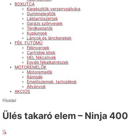
BOXUTCA
Kiegészítők versenypályára
Gumimelegítők
Lábtartószettek
Garázs szőnyegek
Térdkoptatók
Kuplungok
Láncok és lánckerekek
FÉK, FUTÓMŰ
Féknyergek
Cartridge kitek
HEL fékcsövek
Egyéb fékalkatrészek
MOTOREMELŐK
Motoremelők
Rámpák
Emelőszemek, tartozékok
Állványok
AKCIÓS
Főoldal
Ülés takaró elem – Ninja 400
🔍