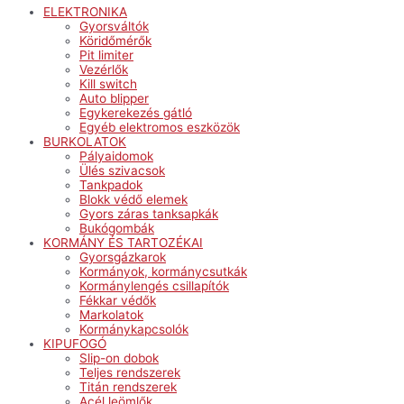
ELEKTRONIKA
Gyorsváltók
Köridőmérők
Pit limiter
Vezérlők
Kill switch
Auto blipper
Egykerekezés gátló
Egyéb elektromos eszközök
BURKOLATOK
Pályaidomok
Ülés szivacsok
Tankpadok
Blokk védő elemek
Gyors záras tanksapkák
Bukógombák
KORMÁNY ÉS TARTOZÉKAI
Gyorsgázkarok
Kormányok, kormánycsutkák
Kormánylengés csillapítók
Fékkar védők
Markolatok
Kormánykapcsolók
KIPUFOGÓ
Slip-on dobok
Teljes rendszerek
Titán rendszerek
Acél leömlők