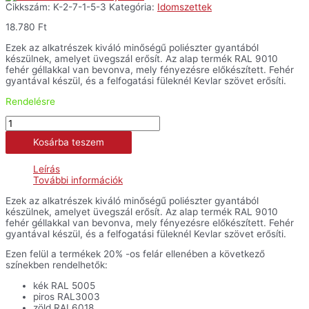
Cikkszám:
K-2-7-1-5-3
Kategória:
Idomszettek
18.780
Ft
Ezek az alkatrészek kiváló minőségű poliészter gyantából
készülnek, amelyet üvegszál erősít. Az alap termék RAL 9010
fehér géllakkal van bevonva, mely fényezésre előkészített. Fehér
gyantával készül, és a felfogatási füleknél Kevlar szövet erősíti.
Rendelésre
Ülés
takaró
Kosárba teszem
elem
-
Ninja
Leírás
400
További információk
mennyiség
Ezek az alkatrészek kiváló minőségű poliészter gyantából
készülnek, amelyet üvegszál erősít. Az alap termék RAL 9010
fehér géllakkal van bevonva, mely fényezésre előkészített. Fehér
gyantával készül, és a felfogatási füleknél Kevlar szövet erősíti.
Ezen felül a termékek 20% -os felár ellenében a következő
színekben rendelhetők:
kék RAL 5005
piros RAL3003
zöld RAL6018