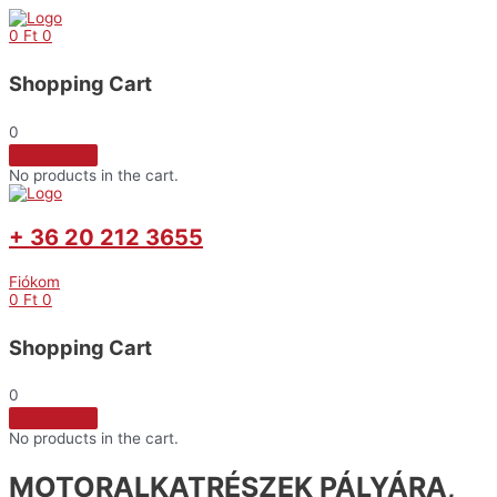
Skip
to
0
Ft
0
content
Shopping Cart
0
No products in the cart.
+ 36 20 212 3655
Fiókom
0
Ft
0
Shopping Cart
0
No products in the cart.
MOTORALKATRÉSZEK PÁLYÁRA,