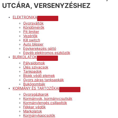
UTCÁRA, VERSENYZÉSHEZ
ELEKTRONIKA
Menu
Gyorsváltók
Toggle
Köridőmérők
Pit limiter
Vezérlők
Kill switch
Auto blipper
Egykerekezés gátló
Egyéb elektromos eszközök
BURKOLATOK
Menu
Pályaidomok
Toggle
Ülés szivacsok
Tankpadok
Blokk védő elemek
Gyors záras tanksapkák
Bukógombák
KORMÁNY ÉS TARTOZÉKAI
Menu
Gyorsgázkarok
Toggle
Kormányok, kormánycsutkák
Kormánylengés csillapítók
Fékkar védők
Markolatok
Kormánykapcsolók