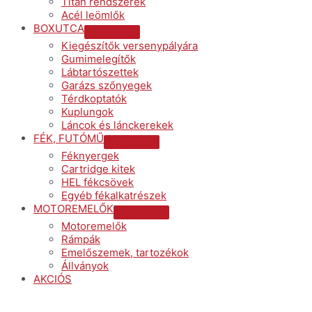
Titán rendszerek
Acél leömlők
BOXUTCA
Menu
Kiegészítők versenypályára
Toggle
Gumimelegítők
Lábtartószettek
Garázs szőnyegek
Térdkoptatók
Kuplungok
Láncok és lánckerekek
FÉK, FUTÓMŰ
Menu
Féknyergek
Toggle
Cartridge kitek
HEL fékcsövek
Egyéb fékalkatrészek
MOTOREMELŐK
Menu
Motoremelők
Toggle
Rámpák
Emelőszemek, tartozékok
Állványok
AKCIÓS
Menu