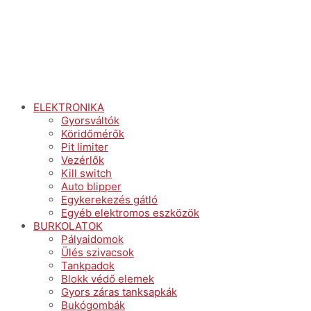
ELEKTRONIKA
Gyorsváltók
Köridőmérők
Pit limiter
Vezérlők
Kill switch
Auto blipper
Egykerekezés gátló
Egyéb elektromos eszközök
BURKOLATOK
Pályaidomok
Ülés szivacsok
Tankpadok
Blokk védő elemek
Gyors záras tanksapkák
Bukógombák