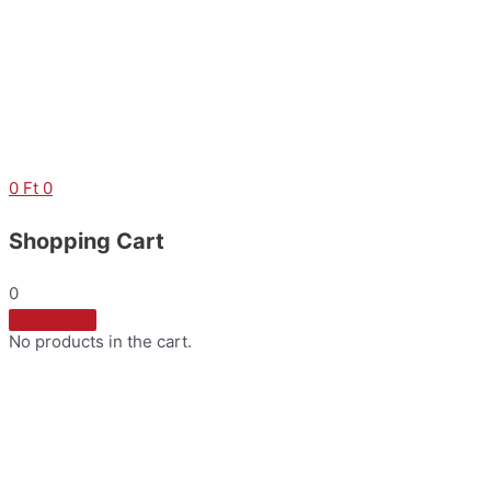
Skip
to
content
0
Ft
0
Shopping Cart
0
No products in the cart.