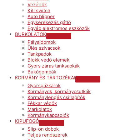
Vezérlők
Kill switch
Auto blipper
Egykerekezés gátló
Egyéb elektromos eszközök
BURKOLATOK
Menu
Pályaidomok
Toggle
Ülés szivacsok
Tankpadok
Blokk védő elemek
Gyors záras tanksapkák
Bukógombák
KORMÁNY ÉS TARTOZÉKAI
Menu
Gyorsgázkarok
Toggle
Kormányok, kormánycsutkák
Kormánylengés csillapítók
Fékkar védők
Markolatok
Kormánykapcsolók
KIPUFOGÓ
Menu
Slip-on dobok
Toggle
Teljes rendszerek