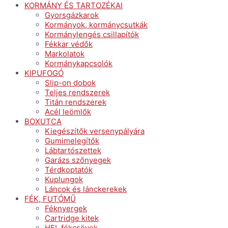
KORMÁNY ÉS TARTOZÉKAI
Gyorsgázkarok
Kormányok, kormánycsutkák
Kormánylengés csillapítók
Fékkar védők
Markolatok
Kormánykapcsolók
KIPUFOGÓ
Slip-on dobok
Teljes rendszerek
Titán rendszerek
Acél leömlők
BOXUTCA
Kiegészítők versenypályára
Gumimelegítők
Lábtartószettek
Garázs szőnyegek
Térdkoptatók
Kuplungok
Láncok és lánckerekek
FÉK, FUTÓMŰ
Féknyergek
Cartridge kitek
HEL fékcsövek