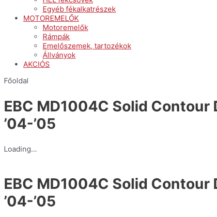
Egyéb fékalkatrészek
MOTOREMELŐK
Motoremelők
Rámpák
Emelőszemek, tartozékok
Állványok
AKCIÓS
Főoldal
EBC MD1004C Solid Contour 
’04-’05
Loading...
EBC MD1004C Solid Contour 
’04-’05