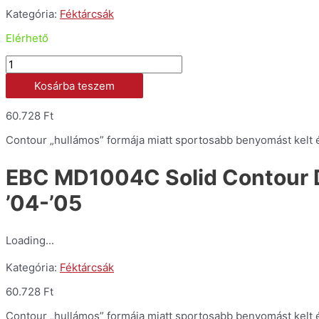
Kategória:
Féktárcsák
Elérhető
EBC
MD1004C
Kosárba teszem
Solid
Contour
Disc
60.728
Ft
merev
Contour „hullámos” formája miatt sportosabb benyomást kelt és
kiképzésű
féktárcsa
Ø=220mm
EBC MD1004C Solid Contour 
-
’04-’05
CBR1000RR
'04-
'05
mennyiség
Loading...
Kategória:
Féktárcsák
60.728
Ft
Contour „hullámos” formája miatt sportosabb benyomást kelt és