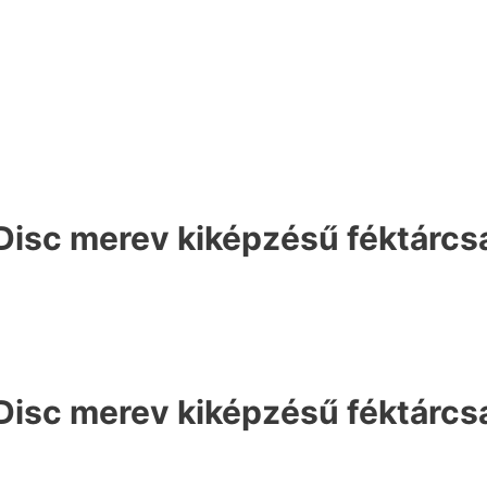
Disc merev kiképzésű féktár
Disc merev kiképzésű féktár