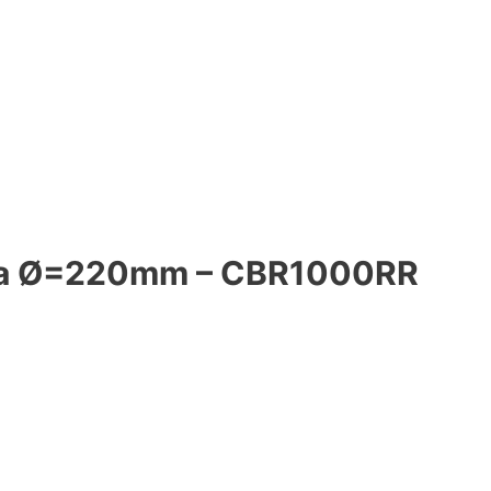
csa Ø=220mm – CBR1000RR