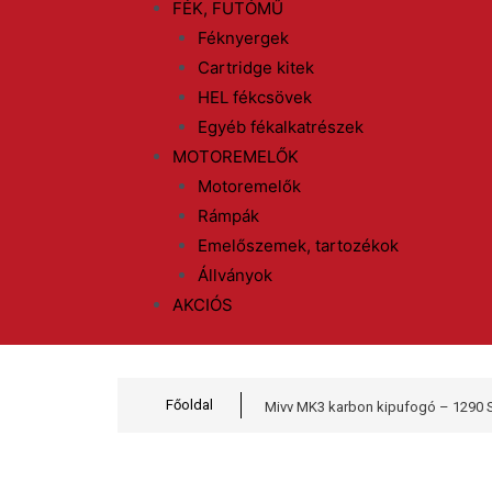
FÉK, FUTÓMŰ
Féknyergek
Cartridge kitek
HEL fékcsövek
Egyéb fékalkatrészek
MOTOREMELŐK
Motoremelők
Rámpák
Emelőszemek, tartozékok
Állványok
AKCIÓS
Főoldal
Mivv MK3 karbon kipufogó – 1290 S