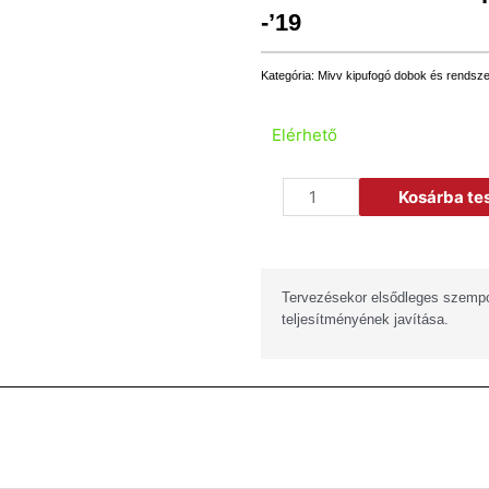
-’19
Kategória:
Mivv kipufogó dobok és rendsz
Elérhető
Kosárba t
Tervezésekor elsődleges szempo
teljesítményének javítása.