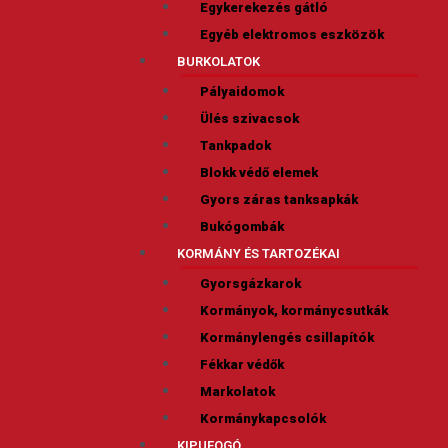
Egykerekezés gátló
Egyéb elektromos eszközök
BURKOLATOK
Pályaidomok
Ülés szivacsok
Tankpadok
Blokk védő elemek
Gyors záras tanksapkák
Bukógombák
KORMÁNY ÉS TARTOZÉKAI
Gyorsgázkarok
Kormányok, kormánycsutkák
Kormánylengés csillapítók
Fékkar védők
Markolatok
Kormánykapcsolók
KIPUFOGÓ