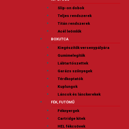
Slip-on dobok
Teljes rendszerek
Titán rendszerek
Acél leömlők
BOXUTCA
Kiegészítők versenypályára
Gumimelegítők
Lábtartószettek
Garázs szőnyegek
Térdkoptatók
Kuplungok
Láncok és lánckerekek
FÉK, FUTÓMŰ
Féknyergek
Cartridge kitek
HEL fékcsövek