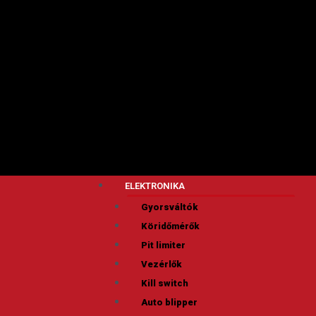
ELEKTRONIKA
Gyorsváltók
Köridőmérők
Pit limiter
Vezérlők
Kill switch
Auto blipper