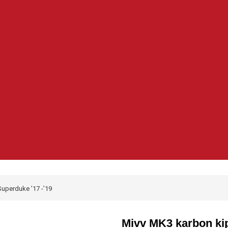
uperduke ’17 -’19
Mivv MK3 karbon ki