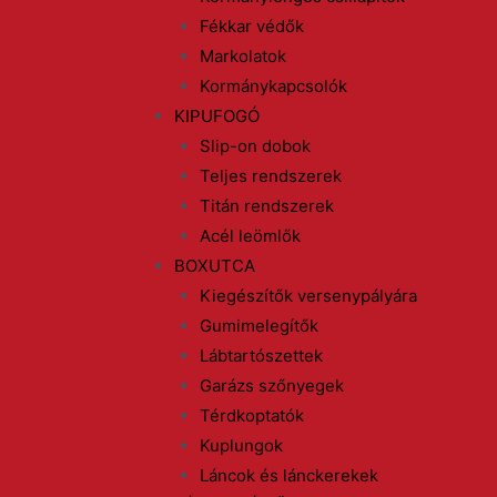
Fékkar védők
Markolatok
Kormánykapcsolók
KIPUFOGÓ
Slip-on dobok
Teljes rendszerek
Titán rendszerek
Acél leömlők
BOXUTCA
Kiegészítők versenypályára
Gumimelegítők
Lábtartószettek
Garázs szőnyegek
Térdkoptatók
Kuplungok
Láncok és lánckerekek