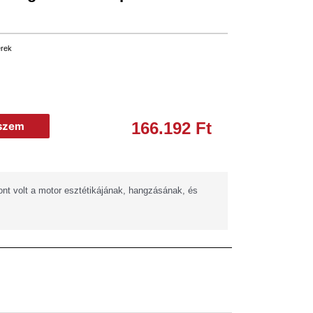
erek
166.192
Ft
eszem
nt volt a motor esztétikájának, hangzásának, és