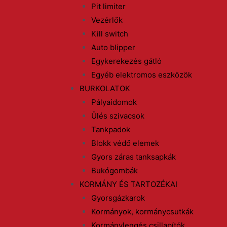
Pit limiter
Vezérlők
Kill switch
Auto blipper
Egykerekezés gátló
Egyéb elektromos eszközök
BURKOLATOK
Pályaidomok
Ülés szivacsok
Tankpadok
Blokk védő elemek
Gyors záras tanksapkák
Bukógombák
KORMÁNY ÉS TARTOZÉKAI
Gyorsgázkarok
Kormányok, kormánycsutkák
Kormánylengés csillapítók